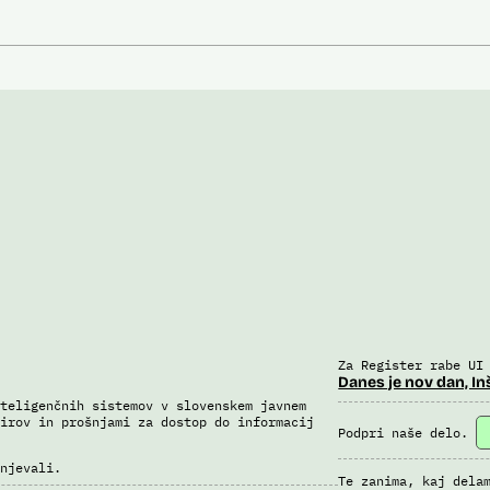
Za Register rabe UI
Danes je nov dan, In
teligenčnih sistemov v slovenskem javnem
irov in prošnjami za dostop do informacij
Podpri naše delo.
njevali.
Te zanima, kaj dela