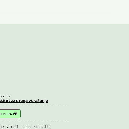
 skrbi
štitut za druga vprašanja
DONIRAJ
mo? Naroči se na Občasnik!