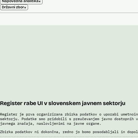
×
Napovedna analitika
×
Državni zbor
Register rabe UI v slovenskem javnem sektorju
Register je prva organizirana zbirka podatkov o uporabi umetnoin
sektorju. Podatke smo pridobili s preučevanjem javno dostopnih v
javnega značaja, naslovljenimi na javne organe.
Zbirka podatkov ni dokončna, redno jo bomo posodabljali in dopol