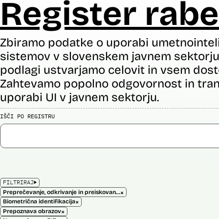
Register rabe
Zbiramo podatke o uporabi umetnointel
sistemov v slovenskem javnem sektorju 
podlagi ustvarjamo celovit in vsem dost
Zahtevamo popolno odgovornost in tran
uporabi UI v javnem sektorju.
IŠČI PO REGISTRU
FILTRIRAJ
×
Preprečevanje, odkrivanje in preiskovanje kaznivih dejanj
×
Biometrična identifikacija
×
Prepoznava obrazov