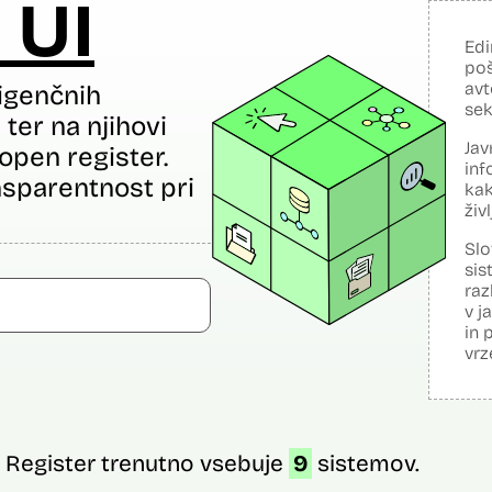
 UI
Edi
poš
avt
igenčnih
sek
ter na njihovi
Jav
open register.
inf
sparentnost pri
kak
živ
Slo
sis
raz
v j
in 
vrz
Register trenutno vsebuje
9
sistemov.