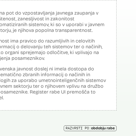
na pot do vzpostavljanja javnega zaupanja v
tenost, zanesljivost in zakonitost
omatiziranih sistemov, ki so v uporabi v javnem
torju, je njihova popolna transparentnost.
nost ima pravico do razumljivih in celovitih
ormacij o delovanju teh sistemov ter o načinih,
o organi sprejemajo odločitve, ki vplivajo na
ljenja posameznikov.
venska javnost doslej ni imela dostopa do
tematično zbranih informacij o načinih in
logih za uporabo umetnointeligenčnih sistemov
avnem sektorju ter o njihovem vplivu na družbo
posameznike. Register rabe UI premošča to
el.
RAZVRSTI PO:
obdobju rabe