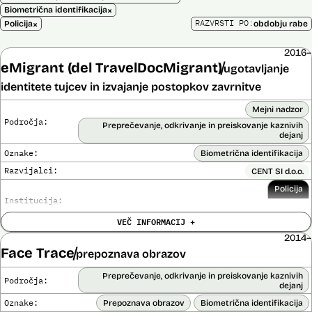
×
Biometrična identifikacija
×
RAZVRSTI PO:
Policija
obdobju rabe
2016–
eMigrant (del TravelDocMigrant)
ugotavljanje
identitete tujcev in izvajanje postopkov zavrnitve
Mejni nadzor
Področja:
Preprečevanje, odkrivanje in preiskovanje kaznivih
dejanj
Oznake:
Biometrična identifikacija
Razvijalci:
CENT SI d.o.o.
Policija
Institucija:
VEČ INFORMACIJ +
Cena:
136.701,00 € z DDV
2014–
Analiza učinka na človekove pravice
Face Trace
Ne
prepoznava obrazov
opravljena:
Analiza učinka na osebne podatke opravljena:
Ne
Preprečevanje, odkrivanje in preiskovanje kaznivih
Področja:
dejanj
Posodobljeno: 3. december 2024
Oznake:
Prepoznava obrazov
Biometrična identifikacija
S pomočjo sistema policija ugotavlja identiteto in registrira ilegalne