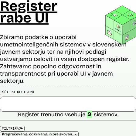
Register
rabe UI
Zbiramo podatke o uporabi
umetnointeligenčnih sistemov v slovenskem
javnem sektorju ter na njihovi podlagi
ustvarjamo celovit in vsem dostopen register.
Zahtevamo popolno odgovornost in
transparentnost pri uporabi UI v javnem
sektorju.
IŠČI PO REGISTRU
Register trenutno vsebuje
9
sistemov.
FILTRIRAJ
×
Preprečevanje, odkrivanje in preiskovanje kaznivih dejanj