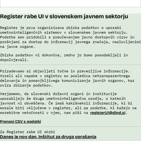
(ITSP)), neznano slikovno gradivo za primerjavo.
Viri:
Register rabe UI v slovenskem javnem sektorju
Brošura 60 let informacijsko telekomunikacijskega sistema policije
Spletno mesto podjetja Neurotechnology, podstran VeriLook
Register je prva organizirana zbirka podatkov o uporabi
umetnointeligenčnih sistemov v slovenskem javnem sektorju.
Poročilo Automating Society report 2020 za Slovenijo
Podatke smo pridobili s preučevanjem javno dostopnih virov in
Odgovor na zahtevo za dostop do informacij javnega značaja
prošnjami za dostop do informacij javnega značaja, naslovljenimi
Dokument Povabilo k oddaji ponudbe
na javne organe.
Dokument Obvestilo o oddaji naročila
Zbirka podatkov ni dokončna, redno jo bomo posodabljali in
dopolnjevali.
Prizadevamo si objavljati točne in preverljive informacije.
Vrzeli ali napake v registru so posledica netransparentnega
delovanja in pomanjkljivega komuniciranja javnih organov, kar
ovira zbiranje podatkov.
Verjamemo, da slovenski državni organi in institucije
uporabljajo še druga umetnointeligenčna orodja, o katerih
javnost ni obveščena. Če imaš kakršnekoli informacije, ki bi
morale biti vključene v register, ali pa podatke, ki kažejo na
morebitne netočnosti v njem, nam piši na
.
registerUI@djnd.si
Prenesi CSV s podatki
Za Register rabe UI skrbi
Danes je nov dan, Inštitut za druga vprašanja