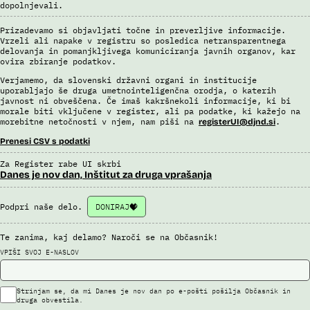
dopolnjevali.
Prizadevamo si objavljati točne in preverljive informacije.
Vrzeli ali napake v registru so posledica netransparentnega
delovanja in pomanjkljivega komuniciranja javnih organov, kar
ovira zbiranje podatkov.
Verjamemo, da slovenski državni organi in institucije
uporabljajo še druga umetnointeligenčna orodja, o katerih
javnost ni obveščena. Če imaš kakršnekoli informacije, ki bi
morale biti vključene v register, ali pa podatke, ki kažejo na
morebitne netočnosti v njem, nam piši na
.
registerUI@djnd.si
Prenesi CSV s podatki
Za Register rabe UI skrbi
Danes je nov dan, Inštitut za druga vprašanja
Podpri naše delo.
DONIRAJ
Te zanima, kaj delamo? Naroči se na Občasnik!
VPIŠI SVOJ E-NASLOV
Strinjam se, da mi Danes je nov dan po e-pošti pošilja Občasnik in
druga obvestila.