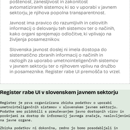
prijavljenih na let, Evidenca potnikov iz sistema rezervacij letalskih
Analiza učinka na osebne podatke opravljena:
poštenost, zanesljivost in zakonitost
Ne
vozovnic, Evidence policije, Schengenskega informacijskega sistema,
avtomatiziranih sistemov, ki so v uporabi v javnem
Viri:
Interpola.
Posodobljeno: 3. december 2024
sektorju, je njihova popolna transparentnost.
Brošura 60 let informacijsko telekomunikacijskega sistema policije
Sistem uporablja algoritme za izdelavo in iskanje biometričnih
Viri:
razpoznavnih znakov podjetja Neurotechnology (tehnologija
Odgovor na zahtevo za dostop do informacij javnega značaja
Javnost ima pravico do razumljivih in celovitih
VeriLook). Vsebuje dva spletna servisa, ki sta integrirana v obstoječo
Brošura 60 let informacijsko telekomunikacijskega sistema policije
informacij o delovanju teh sistemov ter o načinih,
Evidenco fotografiranih oseb policije: prvi je namenjen označevanju
Odgovor na zahtevek za informacije javnega značaja
kako organi sprejemajo odločitve, ki vplivajo na
osebnih razpoznavnih znakov, drugi primerjanju fotografij obraza
neznane (iskane) osebe z množico znanih oseb v Evidenci
življenja posameznikov.
fotografiranih oseb policije. Aplikacija pripravi rangiran seznam oseb
po podobnostih obraza. V foto album za prepoznavo oseb lahko
Slovenska javnost doslej ni imela dostopa do
uporabnik izbere samo tiste fotografije, ki v podobnosti dosežejo
sistematično zbranih informacij o načinih in
dovolj visok prag ujemanja. Končno identifikacijo osebe mora
razlogih za uporabo umetnointeligenčnih sistemov
strokovnjak za primerjavo obraznih značilnosti opraviti ročno.
v javnem sektorju ter o njihovem vplivu na družbo
Sistem uporablja sledeče podatke: Evidenca fotografiranih oseb
in posameznike. Register rabe UI premošča to vrzel.
policije (del informacijsko telekomunikacijskega sistema policije
(ITSP)), neznano slikovno gradivo za primerjavo.
Viri:
Register rabe UI v slovenskem javnem sektorju
Brošura 60 let informacijsko telekomunikacijskega sistema policije
Spletno mesto podjetja Neurotechnology, podstran VeriLook
Register je prva organizirana zbirka podatkov o uporabi
umetnointeligenčnih sistemov v slovenskem javnem sektorju.
Poročilo Automating Society report 2020 za Slovenijo
Podatke smo pridobili s preučevanjem javno dostopnih virov in
Odgovor na zahtevo za dostop do informacij javnega značaja
prošnjami za dostop do informacij javnega značaja, naslovljenimi
Dokument Povabilo k oddaji ponudbe
na javne organe.
Dokument Obvestilo o oddaji naročila
Zbirka podatkov ni dokončna, redno jo bomo posodabljali in