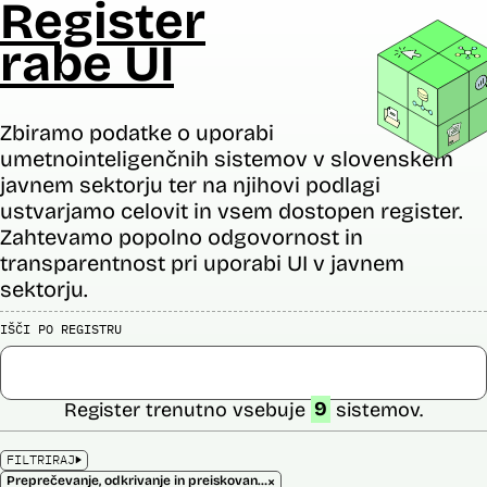
Register
rabe UI
Zbiramo podatke o uporabi
umetnointeligenčnih sistemov v slovenskem
javnem sektorju ter na njihovi podlagi
ustvarjamo celovit in vsem dostopen register.
Zahtevamo popolno odgovornost in
transparentnost pri uporabi UI v javnem
sektorju.
IŠČI PO REGISTRU
Register trenutno vsebuje
9
sistemov.
FILTRIRAJ
×
Preprečevanje, odkrivanje in preiskovanje kaznivih dejanj