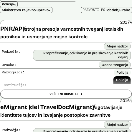
×
Policija
×
RAZVRSTI PO:
Ministrstvo za javno upravo
obdobju rabe
2017–
PNR/API
strojna presoja varnostnih tveganj letalskih
potnikov in usmerjanje mejne kontrole
Mejni nadzor
Področja:
Preprečevanje, odkrivanje in preiskovanje kaznivih
dejanj
Oznake:
Ocena tveganja
Razvijalci:
Policija
Policija
Institucija:
VEČ INFORMACIJ +
Cena:
Neznana
?
2016–
Analiza učinka na človekove pravice
eMigrant (del TravelDocMigrant)
Ne
ugotavljanje
opravljena:
Analiza učinka na osebne podatke opravljena:
identitete tujcev in izvajanje postopkov zavrnitve
Da
?
Mejni nadzor
Posodobljeno: 3. december 2024
Sistem avtomatizirano zbira, obdeluje, presoja varnostna tveganja ter
Področja:
Preprečevanje, odkrivanje in preiskovanje kaznivih