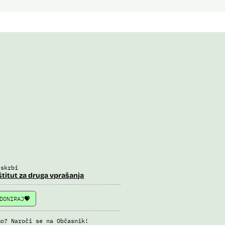
 skrbi
štitut za druga vprašanja
DONIRAJ
mo? Naroči se na Občasnik!