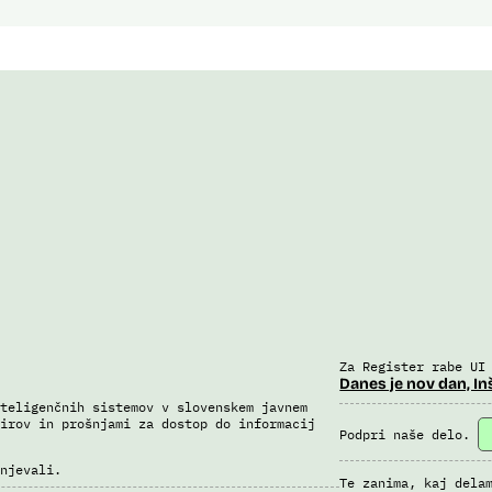
Za Register rabe UI
Danes je nov dan, In
teligenčnih sistemov v slovenskem javnem
irov in prošnjami za dostop do informacij
Podpri naše delo.
njevali.
Te zanima, kaj dela