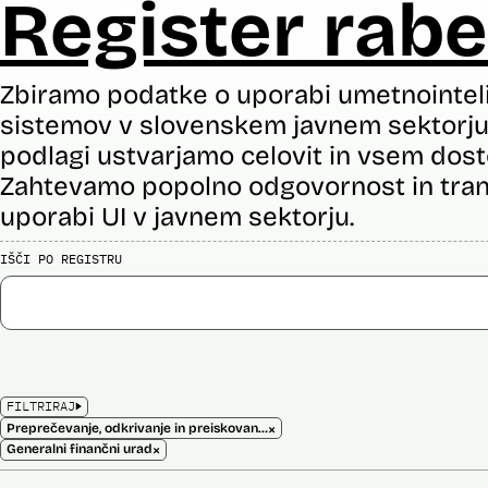
Register rabe
Zbiramo podatke o uporabi umetnointel
sistemov v slovenskem javnem sektorju 
podlagi ustvarjamo celovit in vsem dost
Zahtevamo popolno odgovornost in tran
uporabi UI v javnem sektorju.
IŠČI PO REGISTRU
FILTRIRAJ
×
Preprečevanje, odkrivanje in preiskovanje kaznivih dejanj
×
Generalni finančni urad