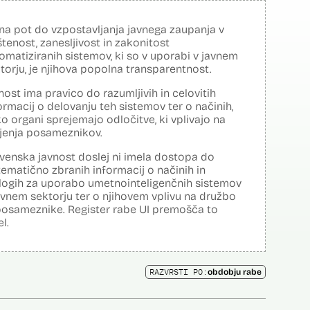
na pot do vzpostavljanja javnega zaupanja v
tenost, zanesljivost in zakonitost
omatiziranih sistemov, ki so v uporabi v javnem
torju, je njihova popolna transparentnost.
nost ima pravico do razumljivih in celovitih
ormacij o delovanju teh sistemov ter o načinih,
o organi sprejemajo odločitve, ki vplivajo na
ljenja posameznikov.
venska javnost doslej ni imela dostopa do
tematično zbranih informacij o načinih in
logih za uporabo umetnointeligenčnih sistemov
avnem sektorju ter o njihovem vplivu na družbo
posameznike. Register rabe UI premošča to
el.
RAZVRSTI PO:
obdobju rabe