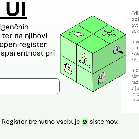
 UI
Edi
poš
avt
igenčnih
sek
ter na njihovi
Jav
open register.
inf
sparentnost pri
kak
živ
Slo
sis
raz
v j
in 
vrz
Register trenutno vsebuje
9
sistemov.