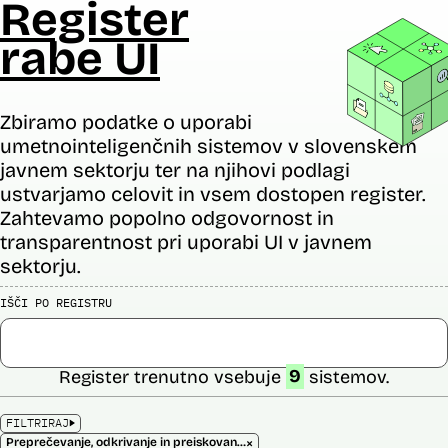
Register
rabe UI
Zbiramo podatke o uporabi
umetnointeligenčnih sistemov v slovenskem
javnem sektorju ter na njihovi podlagi
ustvarjamo celovit in vsem dostopen register.
Zahtevamo popolno odgovornost in
transparentnost pri uporabi UI v javnem
sektorju.
IŠČI PO REGISTRU
Register trenutno vsebuje
9
sistemov.
FILTRIRAJ
×
Preprečevanje, odkrivanje in preiskovanje kaznivih dejanj