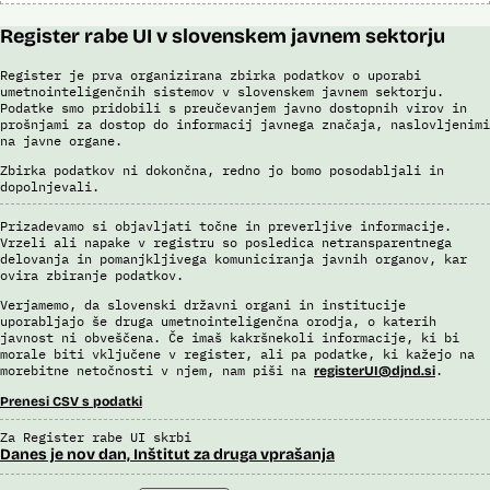
Register rabe UI v slovenskem javnem sektorju
Register je prva organizirana zbirka podatkov o uporabi
umetnointeligenčnih sistemov v slovenskem javnem sektorju.
Podatke smo pridobili s preučevanjem javno dostopnih virov in
prošnjami za dostop do informacij javnega značaja, naslovljenimi
na javne organe.
Zbirka podatkov ni dokončna, redno jo bomo posodabljali in
dopolnjevali.
Prizadevamo si objavljati točne in preverljive informacije.
Vrzeli ali napake v registru so posledica netransparentnega
delovanja in pomanjkljivega komuniciranja javnih organov, kar
ovira zbiranje podatkov.
Verjamemo, da slovenski državni organi in institucije
uporabljajo še druga umetnointeligenčna orodja, o katerih
javnost ni obveščena. Če imaš kakršnekoli informacije, ki bi
morale biti vključene v register, ali pa podatke, ki kažejo na
morebitne netočnosti v njem, nam piši na
.
registerUI@djnd.si
Prenesi CSV s podatki
Za Register rabe UI skrbi
Danes je nov dan, Inštitut za druga vprašanja