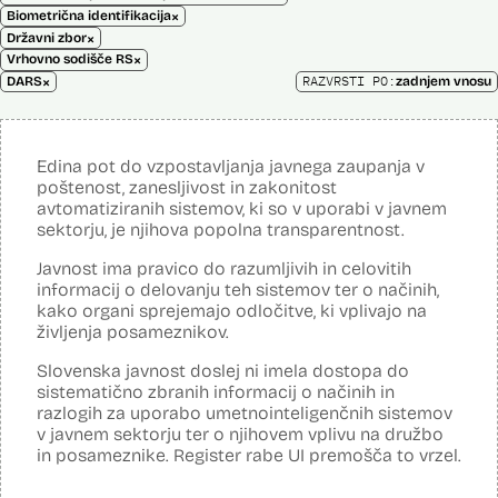
×
Biometrična identifikacija
×
Državni zbor
×
Vrhovno sodišče RS
×
RAZVRSTI PO:
DARS
zadnjem vnosu
Edina pot do vzpostavljanja javnega zaupanja v
poštenost, zanesljivost in zakonitost
avtomatiziranih sistemov, ki so v uporabi v javnem
sektorju, je njihova popolna transparentnost.
Javnost ima pravico do razumljivih in celovitih
informacij o delovanju teh sistemov ter o načinih,
kako organi sprejemajo odločitve, ki vplivajo na
življenja posameznikov.
Slovenska javnost doslej ni imela dostopa do
sistematično zbranih informacij o načinih in
razlogih za uporabo umetnointeligenčnih sistemov
v javnem sektorju ter o njihovem vplivu na družbo
in posameznike. Register rabe UI premošča to vrzel.