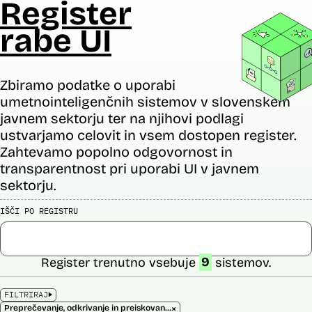
Register
rabe UI
Zbiramo podatke o uporabi
umetnointeligenčnih sistemov v slovenskem
javnem sektorju ter na njihovi podlagi
ustvarjamo celovit in vsem dostopen register.
Zahtevamo popolno odgovornost in
transparentnost pri uporabi UI v javnem
sektorju.
IŠČI PO REGISTRU
Register trenutno vsebuje
9
sistemov.
FILTRIRAJ
×
Preprečevanje, odkrivanje in preiskovanje kaznivih dejanj