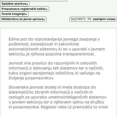
×
Splošne storitve
×
Prepoznava registrskih tablic
×
Ocena tveganja
×
RAZVRSTI PO:
Ministrstvo za javno upravo
zadnjem vnosu
Edina pot do vzpostavljanja javnega zaupanja v
poštenost, zanesljivost in zakonitost
avtomatiziranih sistemov, ki so v uporabi v javnem
sektorju, je njihova popolna transparentnost.
Javnost ima pravico do razumljivih in celovitih
informacij o delovanju teh sistemov ter o načinih,
kako organi sprejemajo odločitve, ki vplivajo na
življenja posameznikov.
Slovenska javnost doslej ni imela dostopa do
sistematično zbranih informacij o načinih in
razlogih za uporabo umetnointeligenčnih sistemov
v javnem sektorju ter o njihovem vplivu na družbo
in posameznike. Register rabe UI premošča to vrzel.