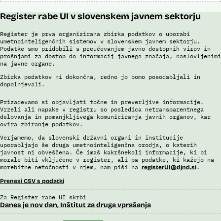
Register rabe UI v slovenskem javnem sektorju
Register je prva organizirana zbirka podatkov o uporabi
umetnointeligenčnih sistemov v slovenskem javnem sektorju.
Podatke smo pridobili s preučevanjem javno dostopnih virov in
prošnjami za dostop do informacij javnega značaja, naslovljenimi
na javne organe.
Zbirka podatkov ni dokončna, redno jo bomo posodabljali in
dopolnjevali.
Prizadevamo si objavljati točne in preverljive informacije.
Vrzeli ali napake v registru so posledica netransparentnega
delovanja in pomanjkljivega komuniciranja javnih organov, kar
ovira zbiranje podatkov.
Verjamemo, da slovenski državni organi in institucije
uporabljajo še druga umetnointeligenčna orodja, o katerih
javnost ni obveščena. Če imaš kakršnekoli informacije, ki bi
morale biti vključene v register, ali pa podatke, ki kažejo na
morebitne netočnosti v njem, nam piši na
.
registerUI@djnd.si
Prenesi CSV s podatki
Za Register rabe UI skrbi
Danes je nov dan, Inštitut za druga vprašanja