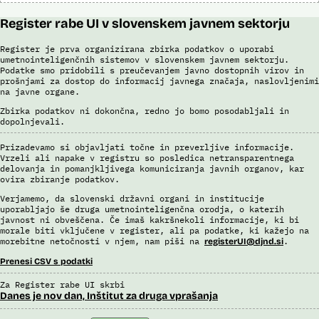
Register rabe UI v slovenskem javnem sektorju
Register je prva organizirana zbirka podatkov o uporabi
umetnointeligenčnih sistemov v slovenskem javnem sektorju.
Podatke smo pridobili s preučevanjem javno dostopnih virov in
prošnjami za dostop do informacij javnega značaja, naslovljenimi
na javne organe.
Zbirka podatkov ni dokončna, redno jo bomo posodabljali in
dopolnjevali.
Prizadevamo si objavljati točne in preverljive informacije.
Vrzeli ali napake v registru so posledica netransparentnega
delovanja in pomanjkljivega komuniciranja javnih organov, kar
ovira zbiranje podatkov.
Verjamemo, da slovenski državni organi in institucije
uporabljajo še druga umetnointeligenčna orodja, o katerih
javnost ni obveščena. Če imaš kakršnekoli informacije, ki bi
morale biti vključene v register, ali pa podatke, ki kažejo na
morebitne netočnosti v njem, nam piši na
.
registerUI@djnd.si
Prenesi CSV s podatki
Za Register rabe UI skrbi
Danes je nov dan, Inštitut za druga vprašanja