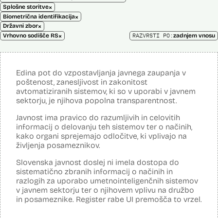
×
Splošne storitve
×
Biometrična identifikacija
×
Državni zbor
×
RAZVRSTI PO:
Vrhovno sodišče RS
zadnjem vnosu
Edina pot do vzpostavljanja javnega zaupanja v
poštenost, zanesljivost in zakonitost
avtomatiziranih sistemov, ki so v uporabi v javnem
sektorju, je njihova popolna transparentnost.
Javnost ima pravico do razumljivih in celovitih
informacij o delovanju teh sistemov ter o načinih,
kako organi sprejemajo odločitve, ki vplivajo na
življenja posameznikov.
Slovenska javnost doslej ni imela dostopa do
sistematično zbranih informacij o načinih in
razlogih za uporabo umetnointeligenčnih sistemov
v javnem sektorju ter o njihovem vplivu na družbo
in posameznike. Register rabe UI premošča to vrzel.