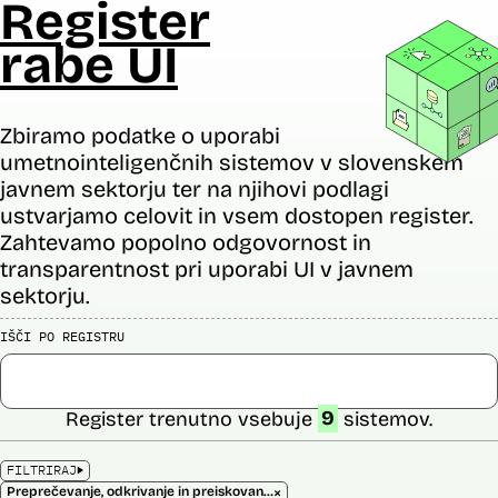
Register
rabe UI
Zbiramo podatke o uporabi
umetnointeligenčnih sistemov v slovenskem
javnem sektorju ter na njihovi podlagi
ustvarjamo celovit in vsem dostopen register.
Zahtevamo popolno odgovornost in
transparentnost pri uporabi UI v javnem
sektorju.
IŠČI PO REGISTRU
Register trenutno vsebuje
9
sistemov.
FILTRIRAJ
×
Preprečevanje, odkrivanje in preiskovanje kaznivih dejanj