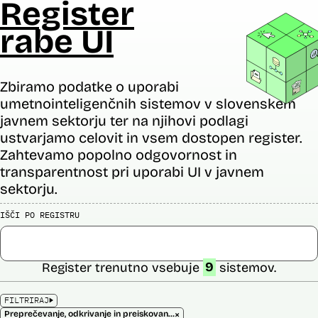
Register
rabe UI
Zbiramo podatke o uporabi
umetnointeligenčnih sistemov v slovenskem
javnem sektorju ter na njihovi podlagi
ustvarjamo celovit in vsem dostopen register.
Zahtevamo popolno odgovornost in
transparentnost pri uporabi UI v javnem
sektorju.
IŠČI PO REGISTRU
Register trenutno vsebuje
9
sistemov.
FILTRIRAJ
×
Preprečevanje, odkrivanje in preiskovanje kaznivih dejanj