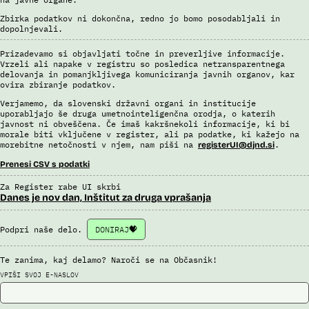
Zbirka podatkov ni dokončna, redno jo bomo posodabljali in
dopolnjevali.
Prizadevamo si objavljati točne in preverljive informacije.
Vrzeli ali napake v registru so posledica netransparentnega
delovanja in pomanjkljivega komuniciranja javnih organov, kar
ovira zbiranje podatkov.
Verjamemo, da slovenski državni organi in institucije
uporabljajo še druga umetnointeligenčna orodja, o katerih
javnost ni obveščena. Če imaš kakršnekoli informacije, ki bi
morale biti vključene v register, ali pa podatke, ki kažejo na
morebitne netočnosti v njem, nam piši na
.
registerUI@djnd.si
Prenesi CSV s podatki
Za Register rabe UI skrbi
Danes je nov dan, Inštitut za druga vprašanja
Podpri naše delo.
DONIRAJ
Te zanima, kaj delamo? Naroči se na Občasnik!
VPIŠI SVOJ E-NASLOV