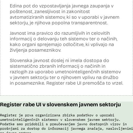
Edina pot do vzpostavljanja javnega zaupanja v
Posodobljeno: 3. december 2024
poštenost, zanesljivost in zakonitost
Sistem omogoča obdelavo in vizualizacijo podatkov, povezovanje baz
avtomatiziranih sistemov, ki so v uporabi v javnem
podatkov, pripravo poročil, dinamično raziskovanje podatkov, uporabo
sektorju, je njihova popolna transparentnost.
napovedne analitike, opazovanje gibanja podatkov v različnih
vizualizacijah in odkrivanje vzorcev, oblikovanje različnih scenarijev
(če – potem), simulacije kompleksnejših problemov in scenarijev,
Javnost ima pravico do razumljivih in celovitih
načrtovanje aktivnosti in porabe virov.
informacij o delovanju teh sistemov ter o načinih,
kako organi sprejemajo odločitve, ki vplivajo na
Viri:
življenja posameznikov.
Dosje javnega naročila
Podrobnosti izdelka na portalu NIO
Slovenska javnost doslej ni imela dostopa do
Predstavitev projekta na gov.si
sistematično zbranih informacij o načinih in
Predstavitev projekta na portalu OECD OPSI
razlogih za uporabo umetnointeligenčnih sistemov
Odgovor na zahtevo za dostop do informacij javnega značaja
v javnem sektorju ter o njihovem vplivu na družbo
Tehnične specifikacije iz razpisne dokumentacije
in posameznike. Register rabe UI premošča to vrzel.
Promocijska zloženka Skrinja 2.0
Ocena učinka na osebne podatke
Register rabe UI v slovenskem javnem sektorju
Register je prva organizirana zbirka podatkov o uporabi
umetnointeligenčnih sistemov v slovenskem javnem sektorju.
Podatke smo pridobili s preučevanjem javno dostopnih virov in
prošnjami za dostop do informacij javnega značaja, naslovljenimi
na javne organe.