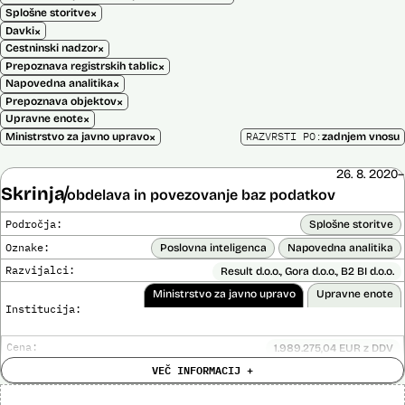
×
Splošne storitve
×
Davki
×
Cestninski nadzor
×
Prepoznava registrskih tablic
×
Napovedna analitika
×
Prepoznava objektov
×
Upravne enote
×
RAZVRSTI PO:
Ministrstvo za javno upravo
zadnjem vnosu
26. 8. 2020–
Skrinja
obdelava in povezovanje baz podatkov
Področja:
Splošne storitve
Oznake:
Poslovna inteligenca
Napovedna analitika
Razvijalci:
Result d.o.o., Gora d.o.o., B2 BI d.o.o.
Ministrstvo za javno upravo
Upravne enote
Institucija:
Cena:
1.989.275,04 EUR z DDV
Analiza učinka na človekove pravice
VEČ INFORMACIJ +
Ne
opravljena:
Analiza učinka na osebne podatke opravljena:
Da
?