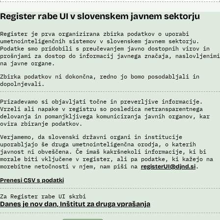
Register rabe UI v slovenskem javnem sektorju
Register je prva organizirana zbirka podatkov o uporabi
umetnointeligenčnih sistemov v slovenskem javnem sektorju.
Podatke smo pridobili s preučevanjem javno dostopnih virov in
prošnjami za dostop do informacij javnega značaja, naslovljenimi
na javne organe.
Zbirka podatkov ni dokončna, redno jo bomo posodabljali in
dopolnjevali.
Prizadevamo si objavljati točne in preverljive informacije.
Vrzeli ali napake v registru so posledica netransparentnega
delovanja in pomanjkljivega komuniciranja javnih organov, kar
ovira zbiranje podatkov.
Verjamemo, da slovenski državni organi in institucije
uporabljajo še druga umetnointeligenčna orodja, o katerih
javnost ni obveščena. Če imaš kakršnekoli informacije, ki bi
morale biti vključene v register, ali pa podatke, ki kažejo na
morebitne netočnosti v njem, nam piši na
.
registerUI@djnd.si
Prenesi CSV s podatki
Za Register rabe UI skrbi
Danes je nov dan, Inštitut za druga vprašanja