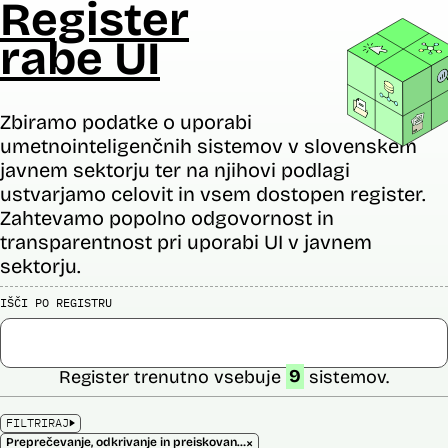
Register
rabe UI
Zbiramo podatke o uporabi
umetnointeligenčnih sistemov v slovenskem
javnem sektorju ter na njihovi podlagi
ustvarjamo celovit in vsem dostopen register.
Zahtevamo popolno odgovornost in
transparentnost pri uporabi UI v javnem
sektorju.
IŠČI PO REGISTRU
Register trenutno vsebuje
9
sistemov.
FILTRIRAJ
×
Preprečevanje, odkrivanje in preiskovanje kaznivih dejanj