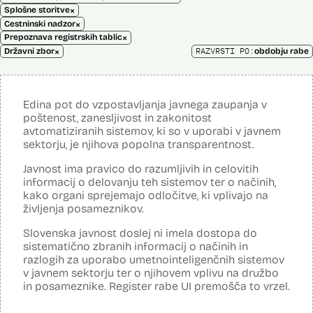
×
Splošne storitve
×
Cestninski nadzor
×
Prepoznava registrskih tablic
×
RAZVRSTI PO:
Državni zbor
obdobju rabe
Edina pot do vzpostavljanja javnega zaupanja v
poštenost, zanesljivost in zakonitost
avtomatiziranih sistemov, ki so v uporabi v javnem
sektorju, je njihova popolna transparentnost.
Javnost ima pravico do razumljivih in celovitih
informacij o delovanju teh sistemov ter o načinih,
kako organi sprejemajo odločitve, ki vplivajo na
življenja posameznikov.
Slovenska javnost doslej ni imela dostopa do
sistematično zbranih informacij o načinih in
razlogih za uporabo umetnointeligenčnih sistemov
v javnem sektorju ter o njihovem vplivu na družbo
in posameznike. Register rabe UI premošča to vrzel.