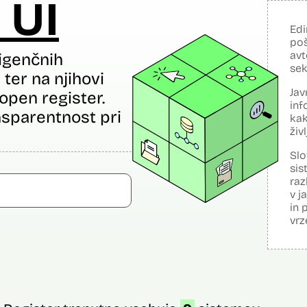
 UI
Edi
poš
avt
igenčnih
sek
ter na njihovi
Jav
open register.
inf
sparentnost pri
kak
živ
Slo
sis
raz
v j
in 
vrz