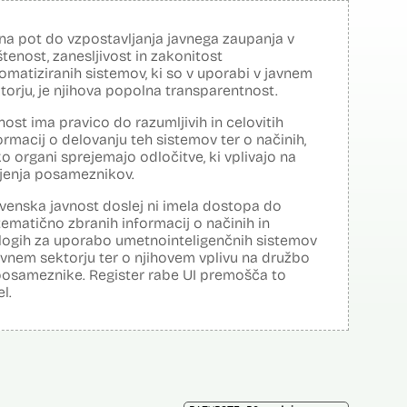
na pot do vzpostavljanja javnega zaupanja v
tenost, zanesljivost in zakonitost
omatiziranih sistemov, ki so v uporabi v javnem
torju, je njihova popolna transparentnost.
nost ima pravico do razumljivih in celovitih
ormacij o delovanju teh sistemov ter o načinih,
o organi sprejemajo odločitve, ki vplivajo na
ljenja posameznikov.
venska javnost doslej ni imela dostopa do
tematično zbranih informacij o načinih in
logih za uporabo umetnointeligenčnih sistemov
avnem sektorju ter o njihovem vplivu na družbo
posameznike. Register rabe UI premošča to
el.