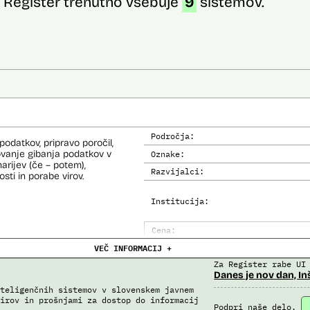
Register trenutno vsebuje
9
sistemov.
Področja:
odatkov, pripravo poročil,
ovanje gibanja podatkov v
Oznake:
narijev (če – potem),
Razvijalci:
sti in porabe virov.
Institucija:
Cena:
VEČ INFORMACIJ +
Analiza učinka na človekove prav
Za Register rabe UI
Analiza učinka na osebne podatke
Danes je nov dan, In
teligenčnih sistemov v slovenskem javnem
irov in prošnjami za dostop do informacij
Podpri naše delo.