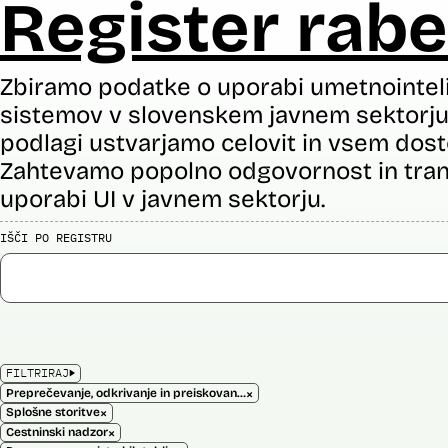
Register rabe
Zbiramo podatke o uporabi umetnointel
sistemov v slovenskem javnem sektorju 
podlagi ustvarjamo celovit in vsem dost
Zahtevamo popolno odgovornost in tran
uporabi UI v javnem sektorju.
IŠČI PO REGISTRU
FILTRIRAJ
×
Preprečevanje, odkrivanje in preiskovanje kaznivih dejanj
×
Splošne storitve
×
Cestninski nadzor