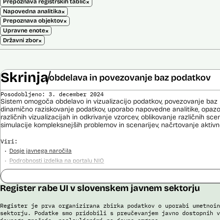
×
Prepoznava registrskih tablic
×
Napovedna analitika
×
Prepoznava objektov
×
Upravne enote
×
Državni zbor
Skrinja
obdelava in povezovanje baz podatkov
Posodobljeno: 3. december 2024
Sistem omogoča obdelavo in vizualizacijo podatkov, povezovanje baz p
dinamično raziskovanje podatkov, uporabo napovedne analitike, opaz
različnih vizualizacijah in odkrivanje vzorcev, oblikovanje različnih sce
simulacije kompleksnejših problemov in scenarijev, načrtovanje aktivno
Viri:
Dosje javnega naročila
Podrobnosti izdelka na portalu NIO
Predstavitev projekta na gov.si
Predstavitev projekta na portalu OECD OPSI
Register rabe UI v slovenskem javnem sektorju
Odgovor na zahtevo za dostop do informacij javnega značaja
Tehnične specifikacije iz razpisne dokumentacije
Register je prva organizirana zbirka podatkov o uporabi umetnoin
Promocijska zloženka Skrinja 2.0
sektorju. Podatke smo pridobili s preučevanjem javno dostopnih v
Ocena učinka na osebne podatke