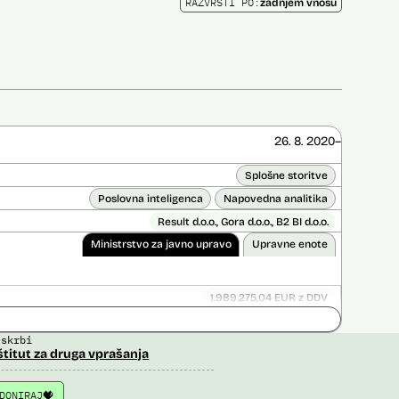
RAZVRSTI PO:
zadnjem vnosu
26. 8. 2020–
Splošne storitve
Poslovna inteligenca
Napovedna analitika
Result d.o.o., Gora d.o.o., B2 BI d.o.o.
Ministrstvo za javno upravo
Upravne enote
1.989.275,04 EUR z DDV
ice opravljena:
Ne
 skrbi
 opravljena:
Da
?
štitut za druga vprašanja
DONIRAJ