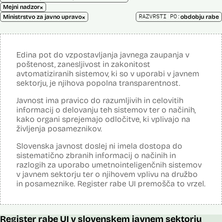
×
Mejni nadzor
×
RAZVRSTI PO:
Ministrstvo za javno upravo
obdobju rabe
Edina pot do vzpostavljanja javnega zaupanja v
poštenost, zanesljivost in zakonitost
avtomatiziranih sistemov, ki so v uporabi v javnem
sektorju, je njihova popolna transparentnost.
Javnost ima pravico do razumljivih in celovitih
informacij o delovanju teh sistemov ter o načinih,
kako organi sprejemajo odločitve, ki vplivajo na
življenja posameznikov.
Slovenska javnost doslej ni imela dostopa do
sistematično zbranih informacij o načinih in
razlogih za uporabo umetnointeligenčnih sistemov
v javnem sektorju ter o njihovem vplivu na družbo
in posameznike. Register rabe UI premošča to vrzel.
Register rabe UI v slovenskem javnem sektorju