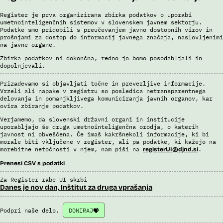
Register je prva organizirana zbirka podatkov o uporabi
umetnointeligenčnih sistemov v slovenskem javnem sektorju.
Podatke smo pridobili s preučevanjem javno dostopnih virov in
prošnjami za dostop do informacij javnega značaja, naslovljenimi
na javne organe.
Zbirka podatkov ni dokončna, redno jo bomo posodabljali in
dopolnjevali.
Prizadevamo si objavljati točne in preverljive informacije.
Vrzeli ali napake v registru so posledica netransparentnega
delovanja in pomanjkljivega komuniciranja javnih organov, kar
ovira zbiranje podatkov.
Verjamemo, da slovenski državni organi in institucije
uporabljajo še druga umetnointeligenčna orodja, o katerih
javnost ni obveščena. Če imaš kakršnekoli informacije, ki bi
morale biti vključene v register, ali pa podatke, ki kažejo na
morebitne netočnosti v njem, nam piši na
.
registerUI@djnd.si
Prenesi CSV s podatki
Za Register rabe UI skrbi
Danes je nov dan, Inštitut za druga vprašanja
Podpri naše delo.
DONIRAJ