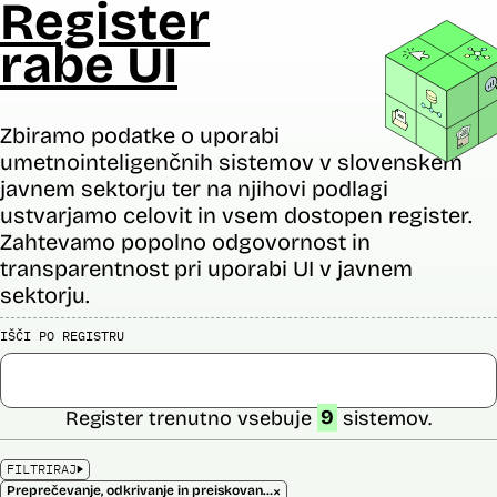
Register
rabe UI
Zbiramo podatke o uporabi
umetnointeligenčnih sistemov v slovenskem
javnem sektorju ter na njihovi podlagi
ustvarjamo celovit in vsem dostopen register.
Zahtevamo popolno odgovornost in
transparentnost pri uporabi UI v javnem
sektorju.
IŠČI PO REGISTRU
Register trenutno vsebuje
9
sistemov.
FILTRIRAJ
×
Preprečevanje, odkrivanje in preiskovanje kaznivih dejanj