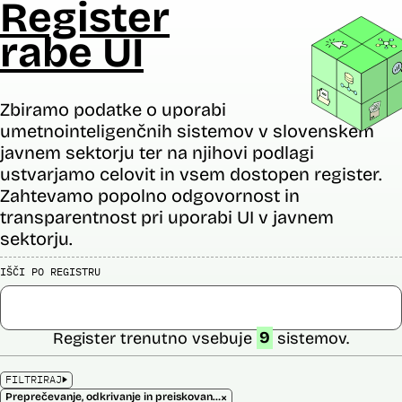
Register
rabe UI
Zbiramo podatke o uporabi
umetnointeligenčnih sistemov v slovenskem
javnem sektorju ter na njihovi podlagi
ustvarjamo celovit in vsem dostopen register.
Zahtevamo popolno odgovornost in
transparentnost pri uporabi UI v javnem
sektorju.
IŠČI PO REGISTRU
Register trenutno vsebuje
9
sistemov.
FILTRIRAJ
×
Preprečevanje, odkrivanje in preiskovanje kaznivih dejanj