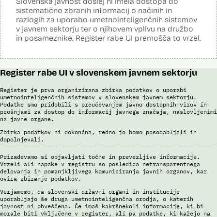
Slovenska javnost doslej ni imela dostopa do
sistematično zbranih informacij o načinih in
S sistemom AFIS (Automated Fingerprint Identification System /
Sistem za avtomatizirano identifikacijo prstnih odtisov), ki temelji na
razlogih za uporabo umetnointeligenčnih sistemov
uporabi algoritmov za izdelavo in iskanje biometričnih razpoznavnih
v javnem sektorju ter o njihovem vplivu na družbo
znakov, je omogočena primerjava in iskanje prstnih odtisov.
in posameznike. Register rabe UI premošča to vrzel.
Viri:
Brošura 60 let informacijsko telekomunikacijskega sistema policije
Odgovor na zahtevo za dostop do informacij javnega značaja
Register rabe UI v slovenskem javnem sektorju
Register je prva organizirana zbirka podatkov o uporabi
umetnointeligenčnih sistemov v slovenskem javnem sektorju.
Podatke smo pridobili s preučevanjem javno dostopnih virov in
prošnjami za dostop do informacij javnega značaja, naslovljenimi
na javne organe.
Zbirka podatkov ni dokončna, redno jo bomo posodabljali in
dopolnjevali.
Prizadevamo si objavljati točne in preverljive informacije.
Vrzeli ali napake v registru so posledica netransparentnega
delovanja in pomanjkljivega komuniciranja javnih organov, kar
ovira zbiranje podatkov.
Verjamemo, da slovenski državni organi in institucije
uporabljajo še druga umetnointeligenčna orodja, o katerih
javnost ni obveščena. Če imaš kakršnekoli informacije, ki bi
morale biti vključene v register, ali pa podatke, ki kažejo na