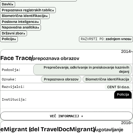
×
Davki
×
Prepoznava registrskih tablic
×
Biometrična identifikacija
×
Poslovna inteligenca
×
Napovedna analitika
×
Državni zbor
×
RAZVRSTI PO:
Policija
zadnjem vnosu
2014–
Face Trace
prepoznava obrazov
Preprečevanje, odkrivanje in preiskovanje kaznivih
Področja:
dejanj
Oznake:
Prepoznava obrazov
Biometrična identifikacija
Razvijalci:
CENT SI d.o.o.
Policija
Institucija:
Cena:
39.650,00 EUR z DDV
VEČ INFORMACIJ +
Trajanje
Ni časovno omejena
licence:
2016–
Analiza učinka na človekove pravice
eMigrant (del TravelDocMigrant)
ugotavljanje
Ne
opravljena: