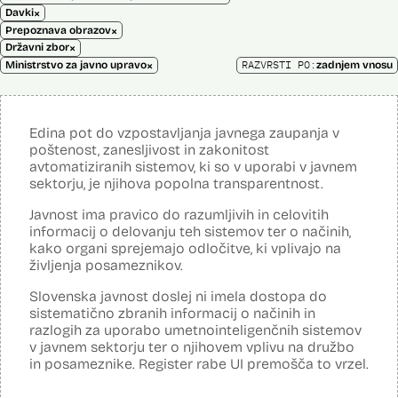
×
Davki
×
Prepoznava obrazov
×
Državni zbor
×
RAZVRSTI PO:
Ministrstvo za javno upravo
zadnjem vnosu
Edina pot do vzpostavljanja javnega zaupanja v
poštenost, zanesljivost in zakonitost
avtomatiziranih sistemov, ki so v uporabi v javnem
sektorju, je njihova popolna transparentnost.
Javnost ima pravico do razumljivih in celovitih
informacij o delovanju teh sistemov ter o načinih,
kako organi sprejemajo odločitve, ki vplivajo na
življenja posameznikov.
Slovenska javnost doslej ni imela dostopa do
sistematično zbranih informacij o načinih in
razlogih za uporabo umetnointeligenčnih sistemov
v javnem sektorju ter o njihovem vplivu na družbo
in posameznike. Register rabe UI premošča to vrzel.