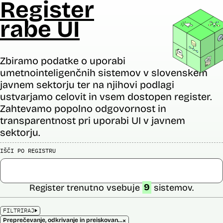
Register
rabe UI
Zbiramo podatke o uporabi
umetnointeligenčnih sistemov v slovenskem
javnem sektorju ter na njihovi podlagi
ustvarjamo celovit in vsem dostopen register.
Zahtevamo popolno odgovornost in
transparentnost pri uporabi UI v javnem
sektorju.
IŠČI PO REGISTRU
Register trenutno vsebuje
9
sistemov.
FILTRIRAJ
×
Preprečevanje, odkrivanje in preiskovanje kaznivih dejanj