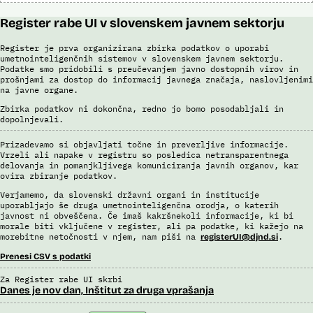
Register rabe UI v slovenskem javnem sektorju
Register je prva organizirana zbirka podatkov o uporabi
umetnointeligenčnih sistemov v slovenskem javnem sektorju.
Podatke smo pridobili s preučevanjem javno dostopnih virov in
prošnjami za dostop do informacij javnega značaja, naslovljenimi
na javne organe.
Zbirka podatkov ni dokončna, redno jo bomo posodabljali in
dopolnjevali.
Prizadevamo si objavljati točne in preverljive informacije.
Vrzeli ali napake v registru so posledica netransparentnega
delovanja in pomanjkljivega komuniciranja javnih organov, kar
ovira zbiranje podatkov.
Verjamemo, da slovenski državni organi in institucije
uporabljajo še druga umetnointeligenčna orodja, o katerih
javnost ni obveščena. Če imaš kakršnekoli informacije, ki bi
morale biti vključene v register, ali pa podatke, ki kažejo na
morebitne netočnosti v njem, nam piši na
.
registerUI@djnd.si
Prenesi CSV s podatki
Za Register rabe UI skrbi
Danes je nov dan, Inštitut za druga vprašanja