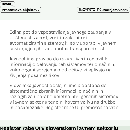
×
Davki
×
RAZVRSTI PO:
Prepoznava objektov
zadnjem vnosu
Edina pot do vzpostavljanja javnega zaupanja v
poštenost, zanesljivost in zakonitost
avtomatiziranih sistemov, ki so v uporabi v javnem
sektorju, je njihova popolna transparentnost.
Javnost ima pravico do razumljivih in celovitih
informacij o delovanju teh sistemov ter o načinih,
kako organi sprejemajo odločitve, ki vplivajo na
življenja posameznikov.
Slovenska javnost doslej ni imela dostopa do
sistematično zbranih informacij o načinih in
razlogih za uporabo umetnointeligenčnih sistemov
v javnem sektorju ter o njihovem vplivu na družbo
in posameznike. Register rabe UI premošča to vrzel.
Register rabe UI v slovenskem javnem sektorju