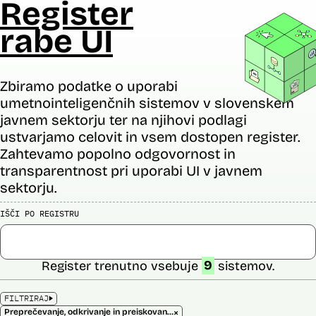
Register
rabe UI
Zbiramo podatke o uporabi
umetnointeligenčnih sistemov v slovenskem
javnem sektorju ter na njihovi podlagi
ustvarjamo celovit in vsem dostopen register.
Zahtevamo popolno odgovornost in
transparentnost pri uporabi UI v javnem
sektorju.
IŠČI PO REGISTRU
Register trenutno vsebuje
9
sistemov.
FILTRIRAJ
×
Preprečevanje, odkrivanje in preiskovanje kaznivih dejanj