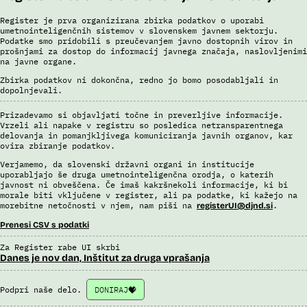
Register je prva organizirana zbirka podatkov o uporabi
umetnointeligenčnih sistemov v slovenskem javnem sektorju.
Podatke smo pridobili s preučevanjem javno dostopnih virov in
prošnjami za dostop do informacij javnega značaja, naslovljenimi
na javne organe.
Zbirka podatkov ni dokončna, redno jo bomo posodabljali in
dopolnjevali.
Prizadevamo si objavljati točne in preverljive informacije.
Vrzeli ali napake v registru so posledica netransparentnega
delovanja in pomanjkljivega komuniciranja javnih organov, kar
ovira zbiranje podatkov.
Verjamemo, da slovenski državni organi in institucije
uporabljajo še druga umetnointeligenčna orodja, o katerih
javnost ni obveščena. Če imaš kakršnekoli informacije, ki bi
morale biti vključene v register, ali pa podatke, ki kažejo na
morebitne netočnosti v njem, nam piši na
.
registerUI@djnd.si
Prenesi CSV s podatki
Za Register rabe UI skrbi
Danes je nov dan, Inštitut za druga vprašanja
Podpri naše delo.
DONIRAJ