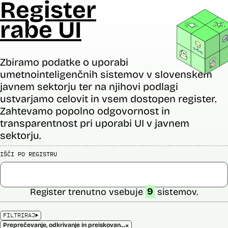
Register
rabe UI
Zbiramo podatke o uporabi
umetnointeligenčnih sistemov v slovenskem
javnem sektorju ter na njihovi podlagi
ustvarjamo celovit in vsem dostopen register.
Zahtevamo popolno odgovornost in
transparentnost pri uporabi UI v javnem
sektorju.
IŠČI PO REGISTRU
Register trenutno vsebuje
9
sistemov.
FILTRIRAJ
×
Preprečevanje, odkrivanje in preiskovanje kaznivih dejanj