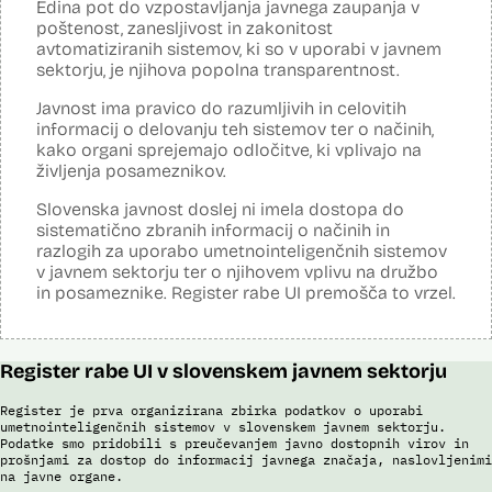
Edina pot do vzpostavljanja javnega zaupanja v
čemer se oblikujejo indikatorji tveganja, ki predstavljajo posamezne
Analiza učinka na osebne podatke opravljena:
Ne
poštenost, zanesljivost in zakonitost
podatke, za katere je bilo pri analitični obdelavi ugotovljeno, da
predstavljajo specifične potovalne vzorce storilcev terorističnih in
avtomatiziranih sistemov, ki so v uporabi v javnem
Posodobljeno: 3. december 2024
drugih hudih kaznivih dejanj oziroma njihovih žrtev ter zato
sektorju, je njihova popolna transparentnost.
S pomočjo sistema policija ugotavlja identiteto in registrira ilegalne
omogočajo usmerjeno delo policije in drugih pristojnih organov na
migrante, preverja potnike na mejnih prehodih in izvaja postopke
takšne osebe. Nacionalna enota za informacije o potnikih lahko glede
Javnost ima pravico do razumljivih in celovitih
zavrnitve vstopa. S sistemom zajemajo izjave tujcev, njihove listine,
na utemeljene razloge v posamičnem primeru posreduje podatke
obrazne fotografije v času postopka ter prstne odtise. Sistem
informacij o delovanju teh sistemov ter o načinih,
potnikov, prijavljenih na let, oziroma podatke potnikov iz sistema
podatke preverja v bazah podatkov policije (evidence prekrškov in
kako organi sprejemajo odločitve, ki vplivajo na
rezervacij letalskih vozovnic oziroma rezultate njihove obdelave
evidence dogodkov), evidenci iskanih oseb, Schengenskem
drugim enotam policije.
življenja posameznikov.
informacijskem sistemu, Vizumskem informacijskem sistemu in bazah
Interpola.
Uslužbenci nacionalne enote za informacije o potnikih vsa ujemanja
Slovenska javnost doslej ni imela dostopa do
pri avtomatizirani obdelavi podatkov ter varnostna tveganja
sistematično zbranih informacij o načinih in
S sistemom AFIS (Automated Fingerprint Identification System /
posamično pregledajo še z neavtomatiziranimi sredstvi.
Sistem za avtomatizirano identifikacijo prstnih odtisov), ki temelji na
razlogih za uporabo umetnointeligenčnih sistemov
uporabi algoritmov za izdelavo in iskanje biometričnih razpoznavnih
Sistem uporablja sledeče vire podatkov: Evidenca potnikov,
v javnem sektorju ter o njihovem vplivu na družbo
znakov, je omogočena primerjava in iskanje prstnih odtisov.
prijavljenih na let, Evidenca potnikov iz sistema rezervacij letalskih
in posameznike. Register rabe UI premošča to vrzel.
vozovnic, Evidence policije, Schengenskega informacijskega sistema,
Viri:
Interpola.
Brošura 60 let informacijsko telekomunikacijskega sistema policije
Viri:
Odgovor na zahtevo za dostop do informacij javnega značaja
Register rabe UI v slovenskem javnem sektorju
Brošura 60 let informacijsko telekomunikacijskega sistema policije
Odgovor na zahtevek za informacije javnega značaja
Register je prva organizirana zbirka podatkov o uporabi
umetnointeligenčnih sistemov v slovenskem javnem sektorju.
Podatke smo pridobili s preučevanjem javno dostopnih virov in
prošnjami za dostop do informacij javnega značaja, naslovljenimi
na javne organe.