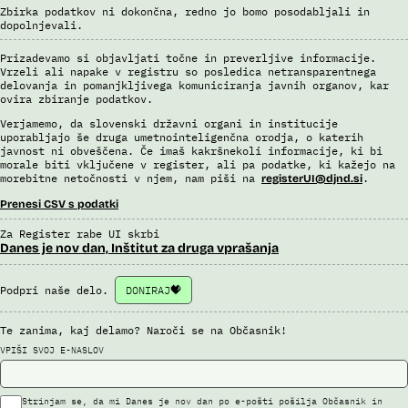
Zbirka podatkov ni dokončna, redno jo bomo posodabljali in
dopolnjevali.
Prizadevamo si objavljati točne in preverljive informacije.
Vrzeli ali napake v registru so posledica netransparentnega
delovanja in pomanjkljivega komuniciranja javnih organov, kar
ovira zbiranje podatkov.
Verjamemo, da slovenski državni organi in institucije
uporabljajo še druga umetnointeligenčna orodja, o katerih
javnost ni obveščena. Če imaš kakršnekoli informacije, ki bi
morale biti vključene v register, ali pa podatke, ki kažejo na
morebitne netočnosti v njem, nam piši na
.
registerUI@djnd.si
Prenesi CSV s podatki
Za Register rabe UI skrbi
Danes je nov dan, Inštitut za druga vprašanja
Podpri naše delo.
DONIRAJ
Te zanima, kaj delamo? Naroči se na Občasnik!
VPIŠI SVOJ E-NASLOV
Strinjam se, da mi Danes je nov dan po e-pošti pošilja Občasnik in