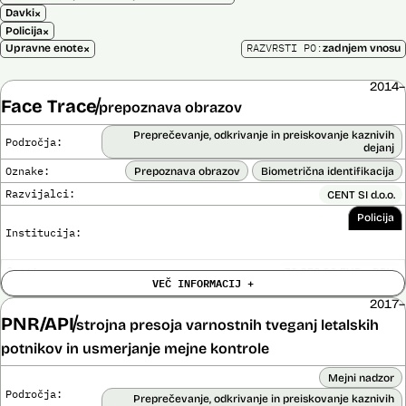
×
Davki
×
Policija
×
RAZVRSTI PO:
Upravne enote
zadnjem vnosu
2014–
Face Trace
prepoznava obrazov
Preprečevanje, odkrivanje in preiskovanje kaznivih
Področja:
dejanj
Oznake:
Prepoznava obrazov
Biometrična identifikacija
Razvijalci:
CENT SI d.o.o.
Policija
Institucija:
Cena:
39.650,00 EUR z DDV
VEČ INFORMACIJ +
Trajanje
Ni časovno omejena
licence:
2017–
Analiza učinka na človekove pravice
PNR/API
strojna presoja varnostnih tveganj letalskih
Ne
opravljena:
potnikov in usmerjanje mejne kontrole
Analiza učinka na osebne podatke opravljena:
Ne
Mejni nadzor
Posodobljeno: 3. december 2024
Področja:
Sistem uporablja algoritme za izdelavo in iskanje biometričnih
Preprečevanje, odkrivanje in preiskovanje kaznivih