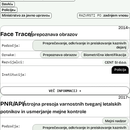
×
Davki
×
Policija
×
RAZVRSTI PO:
Ministrstvo za javno upravo
zadnjem vnosu
2014–
Face Trace
prepoznava obrazov
Preprečevanje, odkrivanje in preiskovanje kaznivih
Področja:
dejanj
Oznake:
Prepoznava obrazov
Biometrična identifikacija
Razvijalci:
CENT SI d.o.o.
Policija
Institucija:
Cena:
39.650,00 EUR z DDV
VEČ INFORMACIJ +
Trajanje
Ni časovno omejena
licence:
2017–
Analiza učinka na človekove pravice
PNR/API
strojna presoja varnostnih tveganj letalskih
Ne
opravljena:
potnikov in usmerjanje mejne kontrole
Analiza učinka na osebne podatke opravljena:
Ne
Mejni nadzor
Posodobljeno: 3. december 2024
Področja:
Sistem uporablja algoritme za izdelavo in iskanje biometričnih
Preprečevanje, odkrivanje in preiskovanje kaznivih