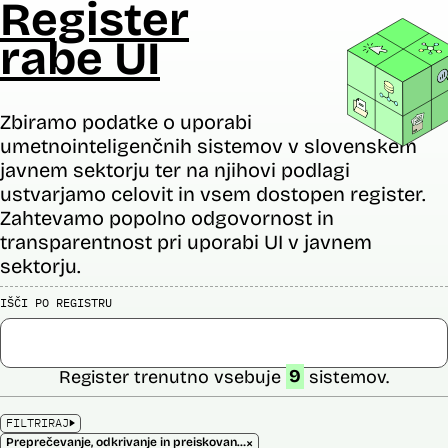
Register
rabe UI
Zbiramo podatke o uporabi
umetnointeligenčnih sistemov v slovenskem
javnem sektorju ter na njihovi podlagi
ustvarjamo celovit in vsem dostopen register.
Zahtevamo popolno odgovornost in
transparentnost pri uporabi UI v javnem
sektorju.
IŠČI PO REGISTRU
Register trenutno vsebuje
9
sistemov.
FILTRIRAJ
×
Preprečevanje, odkrivanje in preiskovanje kaznivih dejanj