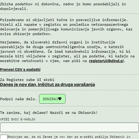
Zbirka podatkov ni dokončna, redno jo bomo posodabljali in
dopolnjevali.
Prizadevamo si objavljati točne in preverljive informacije.
Vrzeli ali napake v registru so posledica netransparentnega
delovanja in pomanjkljivega komuniciranja javnih organov, kar
ovira zbiranje podatkov.
Verjamemo, da slovenski državni organi in institucije
uporabljajo še druga umetnointeligenčna orodja, o katerih
javnost ni obveščena. Če imaš kakršnekoli informacije, ki bi
morale biti vključene v register, ali pa podatke, ki kažejo na
morebitne netočnosti v njem, nam piši na
.
registerUI@djnd.si
Prenesi CSV s podatki
Za Register rabe UI skrbi
Danes je nov dan, Inštitut za druga vprašanja
Podpri naše delo.
DONIRAJ
Te zanima, kaj delamo? Naroči se na Občasnik!
VPIŠI SVOJ E-NASLOV
Strinjam se, da mi Danes je nov dan po e-pošti pošilja Občasnik in