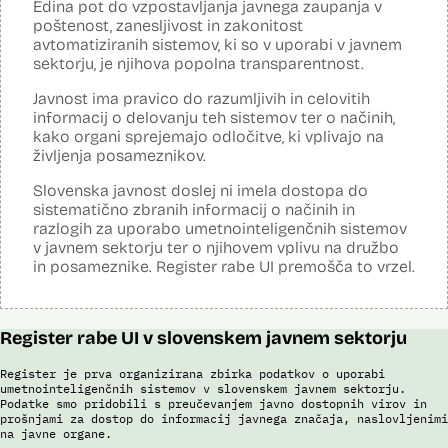
Edina pot do vzpostavljanja javnega zaupanja v
čemer se oblikujejo indikatorji tveganja, ki predstavljajo posamezne
Analiza učinka na osebne podatke opravljena:
Ne
poštenost, zanesljivost in zakonitost
podatke, za katere je bilo pri analitični obdelavi ugotovljeno, da
predstavljajo specifične potovalne vzorce storilcev terorističnih in
avtomatiziranih sistemov, ki so v uporabi v javnem
Posodobljeno: 3. december 2024
drugih hudih kaznivih dejanj oziroma njihovih žrtev ter zato
sektorju, je njihova popolna transparentnost.
S pomočjo sistema policija ugotavlja identiteto in registrira ilegalne
omogočajo usmerjeno delo policije in drugih pristojnih organov na
migrante, preverja potnike na mejnih prehodih in izvaja postopke
takšne osebe. Nacionalna enota za informacije o potnikih lahko glede
Javnost ima pravico do razumljivih in celovitih
zavrnitve vstopa. S sistemom zajemajo izjave tujcev, njihove listine,
na utemeljene razloge v posamičnem primeru posreduje podatke
obrazne fotografije v času postopka ter prstne odtise. Sistem
informacij o delovanju teh sistemov ter o načinih,
potnikov, prijavljenih na let, oziroma podatke potnikov iz sistema
podatke preverja v bazah podatkov policije (evidence prekrškov in
kako organi sprejemajo odločitve, ki vplivajo na
rezervacij letalskih vozovnic oziroma rezultate njihove obdelave
evidence dogodkov), evidenci iskanih oseb, Schengenskem
drugim enotam policije.
življenja posameznikov.
informacijskem sistemu, Vizumskem informacijskem sistemu in bazah
Interpola.
Uslužbenci nacionalne enote za informacije o potnikih vsa ujemanja
Slovenska javnost doslej ni imela dostopa do
pri avtomatizirani obdelavi podatkov ter varnostna tveganja
sistematično zbranih informacij o načinih in
S sistemom AFIS (Automated Fingerprint Identification System /
posamično pregledajo še z neavtomatiziranimi sredstvi.
Sistem za avtomatizirano identifikacijo prstnih odtisov), ki temelji na
razlogih za uporabo umetnointeligenčnih sistemov
uporabi algoritmov za izdelavo in iskanje biometričnih razpoznavnih
Sistem uporablja sledeče vire podatkov: Evidenca potnikov,
v javnem sektorju ter o njihovem vplivu na družbo
znakov, je omogočena primerjava in iskanje prstnih odtisov.
prijavljenih na let, Evidenca potnikov iz sistema rezervacij letalskih
in posameznike. Register rabe UI premošča to vrzel.
vozovnic, Evidence policije, Schengenskega informacijskega sistema,
Viri:
Interpola.
Brošura 60 let informacijsko telekomunikacijskega sistema policije
Viri:
Odgovor na zahtevo za dostop do informacij javnega značaja
Register rabe UI v slovenskem javnem sektorju
Brošura 60 let informacijsko telekomunikacijskega sistema policije
Odgovor na zahtevek za informacije javnega značaja
Register je prva organizirana zbirka podatkov o uporabi
umetnointeligenčnih sistemov v slovenskem javnem sektorju.
Podatke smo pridobili s preučevanjem javno dostopnih virov in
prošnjami za dostop do informacij javnega značaja, naslovljenimi
na javne organe.