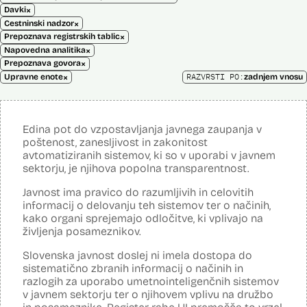
×
Davki
×
Cestninski nadzor
×
Prepoznava registrskih tablic
×
Napovedna analitika
×
Prepoznava govora
×
RAZVRSTI PO:
Upravne enote
zadnjem vnosu
Edina pot do vzpostavljanja javnega zaupanja v
poštenost, zanesljivost in zakonitost
avtomatiziranih sistemov, ki so v uporabi v javnem
sektorju, je njihova popolna transparentnost.
Javnost ima pravico do razumljivih in celovitih
informacij o delovanju teh sistemov ter o načinih,
kako organi sprejemajo odločitve, ki vplivajo na
življenja posameznikov.
Slovenska javnost doslej ni imela dostopa do
sistematično zbranih informacij o načinih in
razlogih za uporabo umetnointeligenčnih sistemov
v javnem sektorju ter o njihovem vplivu na družbo