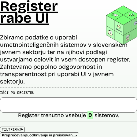
Register
rabe UI
Zbiramo podatke o uporabi
umetnointeligenčnih sistemov v slovenskem
javnem sektorju ter na njihovi podlagi
ustvarjamo celovit in vsem dostopen register.
Zahtevamo popolno odgovornost in
transparentnost pri uporabi UI v javnem
sektorju.
IŠČI PO REGISTRU
Register trenutno vsebuje
9
sistemov.
FILTRIRAJ
×
Preprečevanje, odkrivanje in preiskovanje kaznivih dejanj