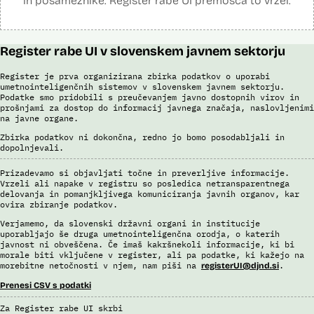
in posameznike. Register rabe UI premošča to vrzel.
Register rabe UI v slovenskem javnem sektorju
Register je prva organizirana zbirka podatkov o uporabi
umetnointeligenčnih sistemov v slovenskem javnem sektorju.
Podatke smo pridobili s preučevanjem javno dostopnih virov in
prošnjami za dostop do informacij javnega značaja, naslovljenimi
na javne organe.
Zbirka podatkov ni dokončna, redno jo bomo posodabljali in
dopolnjevali.
Prizadevamo si objavljati točne in preverljive informacije.
Vrzeli ali napake v registru so posledica netransparentnega
delovanja in pomanjkljivega komuniciranja javnih organov, kar
ovira zbiranje podatkov.
Verjamemo, da slovenski državni organi in institucije
uporabljajo še druga umetnointeligenčna orodja, o katerih
javnost ni obveščena. Če imaš kakršnekoli informacije, ki bi
morale biti vključene v register, ali pa podatke, ki kažejo na
morebitne netočnosti v njem, nam piši na
.
registerUI@djnd.si
Prenesi CSV s podatki
Za Register rabe UI skrbi