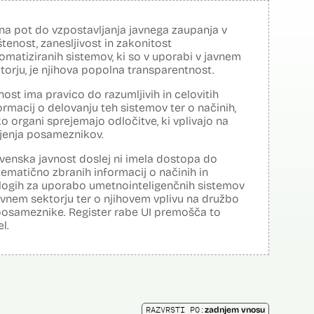
na pot do vzpostavljanja javnega zaupanja v
tenost, zanesljivost in zakonitost
omatiziranih sistemov, ki so v uporabi v javnem
torju, je njihova popolna transparentnost.
nost ima pravico do razumljivih in celovitih
ormacij o delovanju teh sistemov ter o načinih,
o organi sprejemajo odločitve, ki vplivajo na
ljenja posameznikov.
venska javnost doslej ni imela dostopa do
tematično zbranih informacij o načinih in
logih za uporabo umetnointeligenčnih sistemov
avnem sektorju ter o njihovem vplivu na družbo
posameznike. Register rabe UI premošča to
el.
RAZVRSTI PO:
zadnjem vnosu