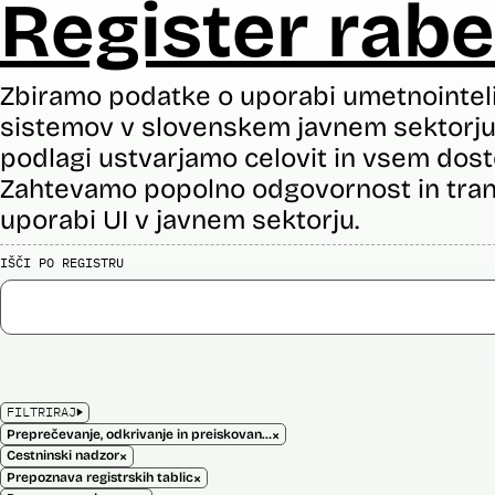
Register rabe
Zbiramo podatke o uporabi umetnointel
sistemov v slovenskem javnem sektorju 
podlagi ustvarjamo celovit in vsem dost
Zahtevamo popolno odgovornost in tran
uporabi UI v javnem sektorju.
IŠČI PO REGISTRU
FILTRIRAJ
×
Preprečevanje, odkrivanje in preiskovanje kaznivih dejanj
×
Cestninski nadzor
×
Prepoznava registrskih tablic