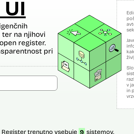
 UI
Edi
poš
avt
igenčnih
sek
ter na njihovi
Jav
open register.
inf
sparentnost pri
kak
živ
Slo
sis
raz
v j
in 
vrz
Register trenutno vsebuje
9
sistemov.