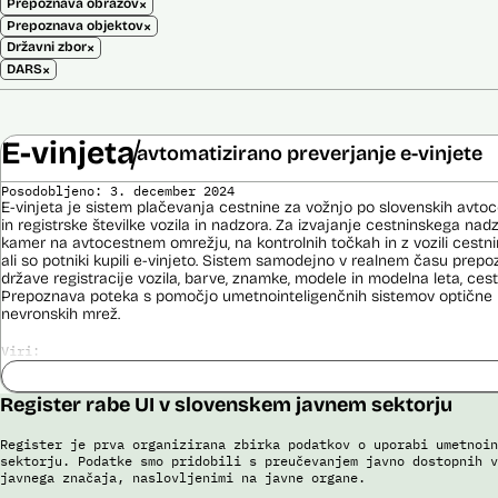
×
Prepoznava obrazov
×
Prepoznava objektov
×
Državni zbor
×
DARS
E-vinjeta
avtomatizirano preverjanje e-vinjete
Posodobljeno: 3. december 2024
E-vinjeta je sistem plačevanja cestnine za vožnjo po slovenskih avto
in registrske številke vozila in nadzora. Za izvajanje cestninskega na
kamer na avtocestnem omrežju, na kontrolnih točkah in z vozili cestn
ali so potniki kupili e-vinjeto. Sistem samodejno v realnem času prepoz
države registracije vozila, barve, znamke, modele in modelna leta, cestn
Prepoznava poteka s pomočjo umetnointeligenčnih sistemov optične 
nevronskih mrež.
Viri:
Dosje javnega naročila
Odgovor na zahtevek za informacije javnega značaja
Register rabe UI v slovenskem javnem sektorju
Pogodba za izdelavo sistema E-vinjeta
Ocena učinka na osebne podatke
Register je prva organizirana zbirka podatkov o uporabi umetnoin
sektorju. Podatke smo pridobili s preučevanjem javno dostopnih v
Potek procesa nadzora E-vinjet
javnega značaja, naslovljenimi na javne organe.