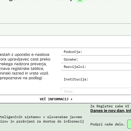
Področja:
cestah z uporabo e-naslova
dzora upravljavec cest preko
Oznake:
inskega nadzora preverja,
Razvijalci:
nava registrske tablice,
inski razred in vrste vozil.
prepoznave na podlagi
Institucija:
Cena:
VEČ INFORMACIJ +
Analiza učinka na človekove prav
Za Register rabe UI
Analiza učinka na osebne podatke
Danes je nov dan, In
teligenčnih sistemov v slovenskem javnem
irov in prošnjami za dostop do informacij
Podpri naše delo.