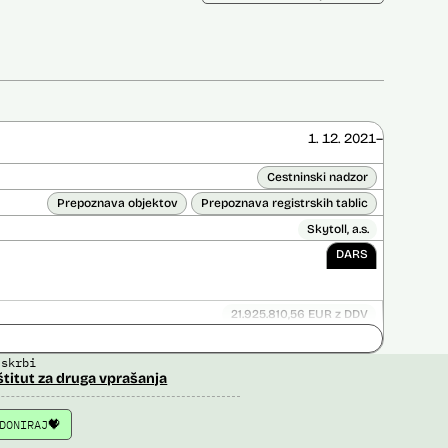
1. 12. 2021–
Cestninski nadzor
Prepoznava objektov
Prepoznava registrskih tablic
Skytoll, a.s.
DARS
21.925.810,56 EUR z DDV
ice opravljena:
Ne
 skrbi
 opravljena:
Da
?
štitut za druga vprašanja
DONIRAJ