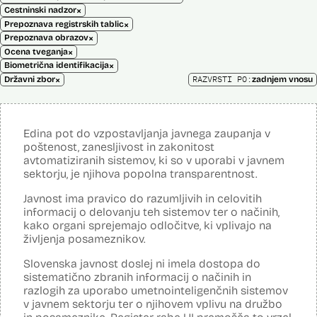
×
Cestninski nadzor
×
Prepoznava registrskih tablic
×
Prepoznava obrazov
×
Ocena tveganja
×
Biometrična identifikacija
×
RAZVRSTI PO:
Državni zbor
zadnjem vnosu
Edina pot do vzpostavljanja javnega zaupanja v
poštenost, zanesljivost in zakonitost
avtomatiziranih sistemov, ki so v uporabi v javnem
sektorju, je njihova popolna transparentnost.
Javnost ima pravico do razumljivih in celovitih
informacij o delovanju teh sistemov ter o načinih,
kako organi sprejemajo odločitve, ki vplivajo na
življenja posameznikov.
Slovenska javnost doslej ni imela dostopa do
sistematično zbranih informacij o načinih in
razlogih za uporabo umetnointeligenčnih sistemov
v javnem sektorju ter o njihovem vplivu na družbo