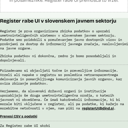
in posameznike. Register rabe UI premošča to vrzel.
Register rabe UI v slovenskem javnem sektorju
Register je prva organizirana zbirka podatkov o uporabi
umetnointeligenčnih sistemov v slovenskem javnem sektorju.
Podatke smo pridobili s preučevanjem javno dostopnih virov in
prošnjami za dostop do informacij javnega značaja, naslovljenimi
na javne organe.
Zbirka podatkov ni dokončna, redno jo bomo posodabljali in
dopolnjevali.
Prizadevamo si objavljati točne in preverljive informacije.
Vrzeli ali napake v registru so posledica netransparentnega
delovanja in pomanjkljivega komuniciranja javnih organov, kar
ovira zbiranje podatkov.
Verjamemo, da slovenski državni organi in institucije
uporabljajo še druga umetnointeligenčna orodja, o katerih
javnost ni obveščena. Če imaš kakršnekoli informacije, ki bi
morale biti vključene v register, ali pa podatke, ki kažejo na
morebitne netočnosti v njem, nam piši na
.
registerUI@djnd.si
Prenesi CSV s podatki
Za Register rabe UI skrbi