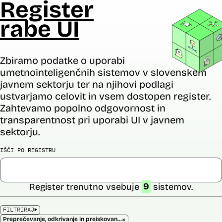
Register
rabe UI
Zbiramo podatke o uporabi
umetnointeligenčnih sistemov v slovenskem
javnem sektorju ter na njihovi podlagi
ustvarjamo celovit in vsem dostopen register.
Zahtevamo popolno odgovornost in
transparentnost pri uporabi UI v javnem
sektorju.
IŠČI PO REGISTRU
Register trenutno vsebuje
9
sistemov.
FILTRIRAJ
×
Preprečevanje, odkrivanje in preiskovanje kaznivih dejanj