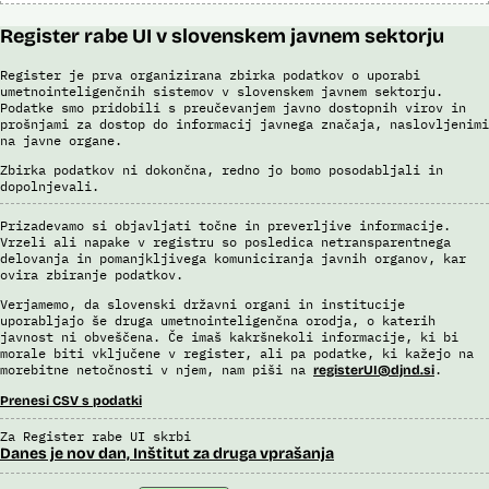
Register rabe UI v slovenskem javnem sektorju
Register je prva organizirana zbirka podatkov o uporabi
umetnointeligenčnih sistemov v slovenskem javnem sektorju.
Podatke smo pridobili s preučevanjem javno dostopnih virov in
prošnjami za dostop do informacij javnega značaja, naslovljenimi
na javne organe.
Zbirka podatkov ni dokončna, redno jo bomo posodabljali in
dopolnjevali.
Prizadevamo si objavljati točne in preverljive informacije.
Vrzeli ali napake v registru so posledica netransparentnega
delovanja in pomanjkljivega komuniciranja javnih organov, kar
ovira zbiranje podatkov.
Verjamemo, da slovenski državni organi in institucije
uporabljajo še druga umetnointeligenčna orodja, o katerih
javnost ni obveščena. Če imaš kakršnekoli informacije, ki bi
morale biti vključene v register, ali pa podatke, ki kažejo na
morebitne netočnosti v njem, nam piši na
.
registerUI@djnd.si
Prenesi CSV s podatki
Za Register rabe UI skrbi
Danes je nov dan, Inštitut za druga vprašanja