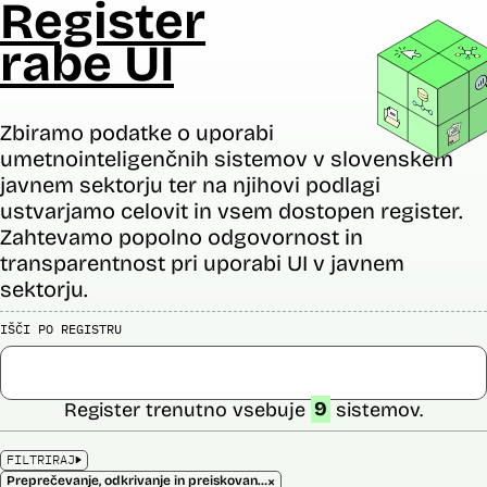
Register
rabe UI
Zbiramo podatke o uporabi
umetnointeligenčnih sistemov v slovenskem
javnem sektorju ter na njihovi podlagi
ustvarjamo celovit in vsem dostopen register.
Zahtevamo popolno odgovornost in
transparentnost pri uporabi UI v javnem
sektorju.
IŠČI PO REGISTRU
Register trenutno vsebuje
9
sistemov.
FILTRIRAJ
×
Preprečevanje, odkrivanje in preiskovanje kaznivih dejanj