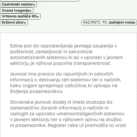
×
Cestninski nadzor
×
Ocena tveganja
×
Vrhovno sodišče RS
×
RAZVRSTI PO:
Državni zbor
zadnjem vnosu
Edina pot do vzpostavljanja javnega zaupanja v
poštenost, zanesljivost in zakonitost
avtomatiziranih sistemov, ki so v uporabi v javnem
sektorju, je njihova popolna transparentnost.
Javnost ima pravico do razumljivih in celovitih
informacij o delovanju teh sistemov ter o načinih,
kako organi sprejemajo odločitve, ki vplivajo na
življenja posameznikov.
Slovenska javnost doslej ni imela dostopa do
sistematično zbranih informacij o načinih in
razlogih za uporabo umetnointeligenčnih sistemov
v javnem sektorju ter o njihovem vplivu na družbo
in posameznike. Register rabe UI premošča to vrzel.