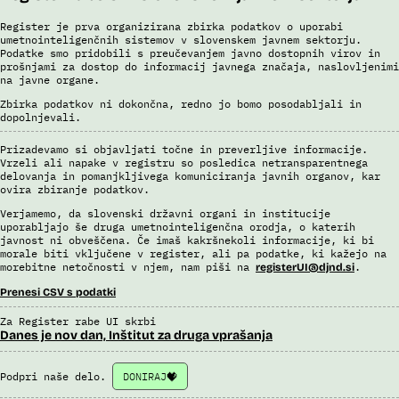
Register je prva organizirana zbirka podatkov o uporabi
umetnointeligenčnih sistemov v slovenskem javnem sektorju.
Podatke smo pridobili s preučevanjem javno dostopnih virov in
prošnjami za dostop do informacij javnega značaja, naslovljenimi
na javne organe.
Zbirka podatkov ni dokončna, redno jo bomo posodabljali in
dopolnjevali.
Prizadevamo si objavljati točne in preverljive informacije.
Vrzeli ali napake v registru so posledica netransparentnega
delovanja in pomanjkljivega komuniciranja javnih organov, kar
ovira zbiranje podatkov.
Verjamemo, da slovenski državni organi in institucije
uporabljajo še druga umetnointeligenčna orodja, o katerih
javnost ni obveščena. Če imaš kakršnekoli informacije, ki bi
morale biti vključene v register, ali pa podatke, ki kažejo na
morebitne netočnosti v njem, nam piši na
.
registerUI@djnd.si
Prenesi CSV s podatki
Za Register rabe UI skrbi
Danes je nov dan, Inštitut za druga vprašanja
Podpri naše delo.
DONIRAJ