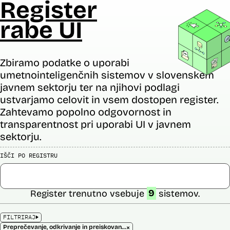
Register
rabe UI
Zbiramo podatke o uporabi
umetnointeligenčnih sistemov v slovenskem
javnem sektorju ter na njihovi podlagi
ustvarjamo celovit in vsem dostopen register.
Zahtevamo popolno odgovornost in
transparentnost pri uporabi UI v javnem
sektorju.
IŠČI PO REGISTRU
Register trenutno vsebuje
9
sistemov.
FILTRIRAJ
×
Preprečevanje, odkrivanje in preiskovanje kaznivih dejanj