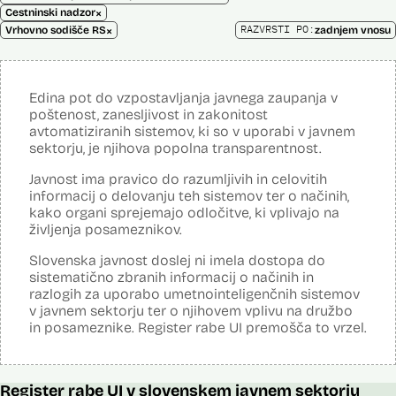
×
Cestninski nadzor
×
RAZVRSTI PO:
Vrhovno sodišče RS
zadnjem vnosu
Edina pot do vzpostavljanja javnega zaupanja v
poštenost, zanesljivost in zakonitost
avtomatiziranih sistemov, ki so v uporabi v javnem
sektorju, je njihova popolna transparentnost.
Javnost ima pravico do razumljivih in celovitih
informacij o delovanju teh sistemov ter o načinih,
kako organi sprejemajo odločitve, ki vplivajo na
življenja posameznikov.
Slovenska javnost doslej ni imela dostopa do
sistematično zbranih informacij o načinih in
razlogih za uporabo umetnointeligenčnih sistemov
v javnem sektorju ter o njihovem vplivu na družbo
in posameznike. Register rabe UI premošča to vrzel.
Register rabe UI v slovenskem javnem sektorju