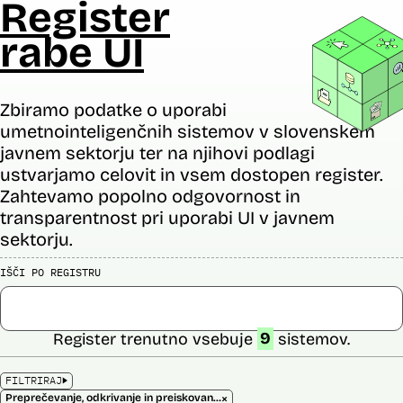
Register
rabe UI
Zbiramo podatke o uporabi
umetnointeligenčnih sistemov v slovenskem
javnem sektorju ter na njihovi podlagi
ustvarjamo celovit in vsem dostopen register.
Zahtevamo popolno odgovornost in
transparentnost pri uporabi UI v javnem
sektorju.
IŠČI PO REGISTRU
Register trenutno vsebuje
9
sistemov.
FILTRIRAJ
×
Preprečevanje, odkrivanje in preiskovanje kaznivih dejanj