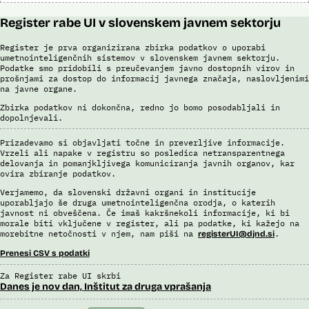
Register rabe UI v slovenskem javnem sektorju
Register je prva organizirana zbirka podatkov o uporabi
umetnointeligenčnih sistemov v slovenskem javnem sektorju.
Podatke smo pridobili s preučevanjem javno dostopnih virov in
prošnjami za dostop do informacij javnega značaja, naslovljenimi
na javne organe.
Zbirka podatkov ni dokončna, redno jo bomo posodabljali in
dopolnjevali.
Prizadevamo si objavljati točne in preverljive informacije.
Vrzeli ali napake v registru so posledica netransparentnega
delovanja in pomanjkljivega komuniciranja javnih organov, kar
ovira zbiranje podatkov.
Verjamemo, da slovenski državni organi in institucije
uporabljajo še druga umetnointeligenčna orodja, o katerih
javnost ni obveščena. Če imaš kakršnekoli informacije, ki bi
morale biti vključene v register, ali pa podatke, ki kažejo na
morebitne netočnosti v njem, nam piši na
.
registerUI@djnd.si
Prenesi CSV s podatki
Za Register rabe UI skrbi
Danes je nov dan, Inštitut za druga vprašanja