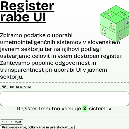
Register
rabe UI
Zbiramo podatke o uporabi
umetnointeligenčnih sistemov v slovenskem
javnem sektorju ter na njihovi podlagi
ustvarjamo celovit in vsem dostopen register.
Zahtevamo popolno odgovornost in
transparentnost pri uporabi UI v javnem
sektorju.
IŠČI PO REGISTRU
Register trenutno vsebuje
9
sistemov.
FILTRIRAJ
×
Preprečevanje, odkrivanje in preiskovanje kaznivih dejanj