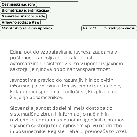
×
Cestninski nadzor
×
Biometrična identifikacija
×
Generalni finančni urad
×
Vrhovno sodišče RS
×
RAZVRSTI PO:
Ministrstvo za javno upravo
zadnjem vnosu
Edina pot do vzpostavljanja javnega zaupanja v
poštenost, zanesljivost in zakonitost
avtomatiziranih sistemov, ki so v uporabi v javnem
sektorju, je njihova popolna transparentnost.
Javnost ima pravico do razumljivih in celovitih
informacij o delovanju teh sistemov ter o načinih,
kako organi sprejemajo odločitve, ki vplivajo na
življenja posameznikov.
Slovenska javnost doslej ni imela dostopa do
sistematično zbranih informacij o načinih in
razlogih za uporabo umetnointeligenčnih sistemov
v javnem sektorju ter o njihovem vplivu na družbo
in posameznike. Register rabe UI premošča to vrzel.