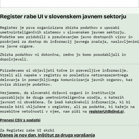
Register rabe UI v slovenskem javnem sektorju
Register je prva organizirana zbirka podatkov o uporabi
umetnointeligenčnih sistemov v slovenskem javnem sektorju.
Podatke smo pridobili s preučevanjem javno dostopnih virov in
prošnjami za dostop do informacij javnega značaja, naslovljenimi
na javne organe.
Zbirka podatkov ni dokončna, redno jo bomo posodabljali in
dopolnjevali.
Prizadevamo si objavljati točne in preverljive informacije.
Vrzeli ali napake v registru so posledica netransparentnega
delovanja in pomanjkljivega komuniciranja javnih organov, kar
ovira zbiranje podatkov.
Verjamemo, da slovenski državni organi in institucije
uporabljajo še druga umetnointeligenčna orodja, o katerih
javnost ni obveščena. Če imaš kakršnekoli informacije, ki bi
morale biti vključene v register, ali pa podatke, ki kažejo na
morebitne netočnosti v njem, nam piši na
.
registerUI@djnd.si
Prenesi CSV s podatki
Za Register rabe UI skrbi
Danes je nov dan, Inštitut za druga vprašanja