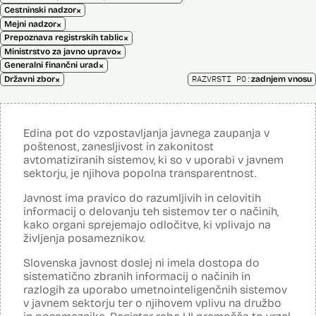
×
Cestninski nadzor
×
Mejni nadzor
×
Prepoznava registrskih tablic
×
Ministrstvo za javno upravo
×
Generalni finančni urad
×
RAZVRSTI PO:
Državni zbor
zadnjem vnosu
Edina pot do vzpostavljanja javnega zaupanja v
poštenost, zanesljivost in zakonitost
avtomatiziranih sistemov, ki so v uporabi v javnem
sektorju, je njihova popolna transparentnost.
Javnost ima pravico do razumljivih in celovitih
informacij o delovanju teh sistemov ter o načinih,
kako organi sprejemajo odločitve, ki vplivajo na
življenja posameznikov.
Slovenska javnost doslej ni imela dostopa do
sistematično zbranih informacij o načinih in
razlogih za uporabo umetnointeligenčnih sistemov
v javnem sektorju ter o njihovem vplivu na družbo