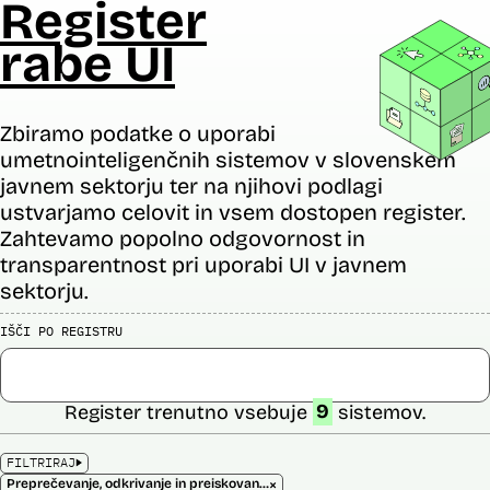
Register
rabe UI
Zbiramo podatke o uporabi
umetnointeligenčnih sistemov v slovenskem
javnem sektorju ter na njihovi podlagi
ustvarjamo celovit in vsem dostopen register.
Zahtevamo popolno odgovornost in
transparentnost pri uporabi UI v javnem
sektorju.
IŠČI PO REGISTRU
Register trenutno vsebuje
9
sistemov.
FILTRIRAJ
×
Preprečevanje, odkrivanje in preiskovanje kaznivih dejanj