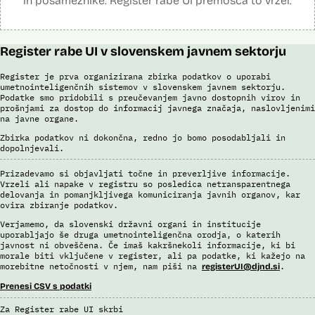
in posameznike. Register rabe UI premošča to vrzel.
Register rabe UI v slovenskem javnem sektorju
Register je prva organizirana zbirka podatkov o uporabi
umetnointeligenčnih sistemov v slovenskem javnem sektorju.
Podatke smo pridobili s preučevanjem javno dostopnih virov in
prošnjami za dostop do informacij javnega značaja, naslovljenimi
na javne organe.
Zbirka podatkov ni dokončna, redno jo bomo posodabljali in
dopolnjevali.
Prizadevamo si objavljati točne in preverljive informacije.
Vrzeli ali napake v registru so posledica netransparentnega
delovanja in pomanjkljivega komuniciranja javnih organov, kar
ovira zbiranje podatkov.
Verjamemo, da slovenski državni organi in institucije
uporabljajo še druga umetnointeligenčna orodja, o katerih
javnost ni obveščena. Če imaš kakršnekoli informacije, ki bi
morale biti vključene v register, ali pa podatke, ki kažejo na
morebitne netočnosti v njem, nam piši na
.
registerUI@djnd.si
Prenesi CSV s podatki
Za Register rabe UI skrbi