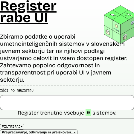
Register
rabe UI
Zbiramo podatke o uporabi
umetnointeligenčnih sistemov v slovenskem
javnem sektorju ter na njihovi podlagi
ustvarjamo celovit in vsem dostopen register.
Zahtevamo popolno odgovornost in
transparentnost pri uporabi UI v javnem
sektorju.
IŠČI PO REGISTRU
Register trenutno vsebuje
9
sistemov.
FILTRIRAJ
×
Preprečevanje, odkrivanje in preiskovanje kaznivih dejanj