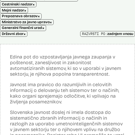
×
Cestninski nadzor
×
Mejni nadzor
×
Prepoznava obrazov
×
Ministrstvo za javno upravo
×
Generalni finančni urad
×
RAZVRSTI PO:
Državni zbor
zadnjem vnosu
Edina pot do vzpostavljanja javnega zaupanja v
poštenost, zanesljivost in zakonitost
avtomatiziranih sistemov, ki so v uporabi v javnem
sektorju, je njihova popolna transparentnost.
Javnost ima pravico do razumljivih in celovitih
informacij o delovanju teh sistemov ter o načinih,
kako organi sprejemajo odločitve, ki vplivajo na
življenja posameznikov.
Slovenska javnost doslej ni imela dostopa do
sistematično zbranih informacij o načinih in
razlogih za uporabo umetnointeligenčnih sistemov
v javnem sektorju ter o njihovem vplivu na družbo