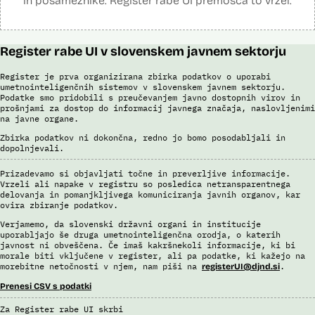
in posameznike. Register rabe UI premošča to vrzel.
Register rabe UI v slovenskem javnem sektorju
Register je prva organizirana zbirka podatkov o uporabi
umetnointeligenčnih sistemov v slovenskem javnem sektorju.
Podatke smo pridobili s preučevanjem javno dostopnih virov in
prošnjami za dostop do informacij javnega značaja, naslovljenimi
na javne organe.
Zbirka podatkov ni dokončna, redno jo bomo posodabljali in
dopolnjevali.
Prizadevamo si objavljati točne in preverljive informacije.
Vrzeli ali napake v registru so posledica netransparentnega
delovanja in pomanjkljivega komuniciranja javnih organov, kar
ovira zbiranje podatkov.
Verjamemo, da slovenski državni organi in institucije
uporabljajo še druga umetnointeligenčna orodja, o katerih
javnost ni obveščena. Če imaš kakršnekoli informacije, ki bi
morale biti vključene v register, ali pa podatke, ki kažejo na
morebitne netočnosti v njem, nam piši na
.
registerUI@djnd.si
Prenesi CSV s podatki
Za Register rabe UI skrbi