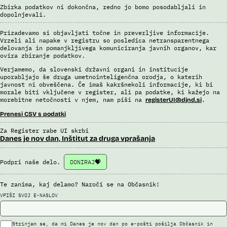
Zbirka podatkov ni dokončna, redno jo bomo posodabljali in
dopolnjevali.
Prizadevamo si objavljati točne in preverljive informacije.
Vrzeli ali napake v registru so posledica netransparentnega
delovanja in pomanjkljivega komuniciranja javnih organov, kar
ovira zbiranje podatkov.
Verjamemo, da slovenski državni organi in institucije
uporabljajo še druga umetnointeligenčna orodja, o katerih
javnost ni obveščena. Če imaš kakršnekoli informacije, ki bi
morale biti vključene v register, ali pa podatke, ki kažejo na
morebitne netočnosti v njem, nam piši na
.
registerUI@djnd.si
Prenesi CSV s podatki
Za Register rabe UI skrbi
Danes je nov dan, Inštitut za druga vprašanja
Podpri naše delo.
DONIRAJ
Te zanima, kaj delamo? Naroči se na Občasnik!
VPIŠI SVOJ E-NASLOV
Strinjam se, da mi Danes je nov dan po e-pošti pošilja Občasnik in