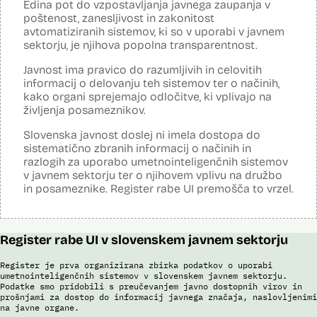
Edina pot do vzpostavljanja javnega zaupanja v
Analiza učinka na osebne podatke opravljena:
Ne
poštenost, zanesljivost in zakonitost
avtomatiziranih sistemov, ki so v uporabi v javnem
Posodobljeno: 3. december 2024
sektorju, je njihova popolna transparentnost.
S pomočjo sistema policija ugotavlja identiteto in registrira ilegalne
migrante, preverja potnike na mejnih prehodih in izvaja postopke
Javnost ima pravico do razumljivih in celovitih
zavrnitve vstopa. S sistemom zajemajo izjave tujcev, njihove listine,
obrazne fotografije v času postopka ter prstne odtise. Sistem
informacij o delovanju teh sistemov ter o načinih,
podatke preverja v bazah podatkov policije (evidence prekrškov in
kako organi sprejemajo odločitve, ki vplivajo na
evidence dogodkov), evidenci iskanih oseb, Schengenskem
življenja posameznikov.
informacijskem sistemu, Vizumskem informacijskem sistemu in bazah
Interpola.
Slovenska javnost doslej ni imela dostopa do
sistematično zbranih informacij o načinih in
S sistemom AFIS (Automated Fingerprint Identification System /
Sistem za avtomatizirano identifikacijo prstnih odtisov), ki temelji na
razlogih za uporabo umetnointeligenčnih sistemov
uporabi algoritmov za izdelavo in iskanje biometričnih razpoznavnih
v javnem sektorju ter o njihovem vplivu na družbo
znakov, je omogočena primerjava in iskanje prstnih odtisov.
in posameznike. Register rabe UI premošča to vrzel.
Viri:
Brošura 60 let informacijsko telekomunikacijskega sistema policije
Odgovor na zahtevo za dostop do informacij javnega značaja
Register rabe UI v slovenskem javnem sektorju
Register je prva organizirana zbirka podatkov o uporabi
umetnointeligenčnih sistemov v slovenskem javnem sektorju.
Podatke smo pridobili s preučevanjem javno dostopnih virov in
prošnjami za dostop do informacij javnega značaja, naslovljenimi
na javne organe.