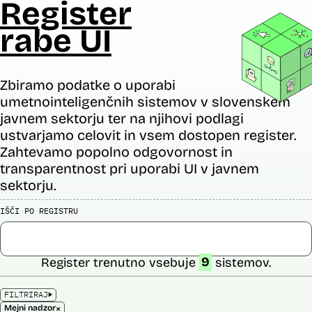
Register
rabe UI
Zbiramo podatke o uporabi
umetnointeligenčnih sistemov v slovenskem
javnem sektorju ter na njihovi podlagi
ustvarjamo celovit in vsem dostopen register.
Zahtevamo popolno odgovornost in
transparentnost pri uporabi UI v javnem
sektorju.
IŠČI PO REGISTRU
Register trenutno vsebuje
9
sistemov.
FILTRIRAJ
×
Mejni nadzor