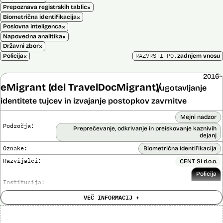
×
Prepoznava registrskih tablic
×
Biometrična identifikacija
×
Poslovna inteligenca
×
Napovedna analitika
×
Državni zbor
×
RAZVRSTI PO:
Policija
zadnjem vnosu
2016–
eMigrant (del TravelDocMigrant)
ugotavljanje
identitete tujcev in izvajanje postopkov zavrnitve
Mejni nadzor
Področja:
Preprečevanje, odkrivanje in preiskovanje kaznivih
dejanj
Oznake:
Biometrična identifikacija
Razvijalci:
CENT SI d.o.o.
Policija
Institucija:
VEČ INFORMACIJ +
Cena:
136.701,00 € z DDV
Analiza učinka na človekove pravice
Ne
opravljena: