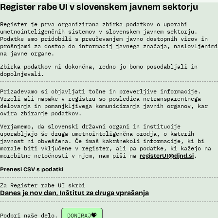
Register rabe UI v slovenskem javnem sektorju
Register je prva organizirana zbirka podatkov o uporabi
umetnointeligenčnih sistemov v slovenskem javnem sektorju.
Podatke smo pridobili s preučevanjem javno dostopnih virov in
prošnjami za dostop do informacij javnega značaja, naslovljenimi
na javne organe.
Zbirka podatkov ni dokončna, redno jo bomo posodabljali in
dopolnjevali.
Prizadevamo si objavljati točne in preverljive informacije.
Vrzeli ali napake v registru so posledica netransparentnega
delovanja in pomanjkljivega komuniciranja javnih organov, kar
ovira zbiranje podatkov.
Verjamemo, da slovenski državni organi in institucije
uporabljajo še druga umetnointeligenčna orodja, o katerih
javnost ni obveščena. Če imaš kakršnekoli informacije, ki bi
morale biti vključene v register, ali pa podatke, ki kažejo na
morebitne netočnosti v njem, nam piši na
.
registerUI@djnd.si
Prenesi CSV s podatki
Za Register rabe UI skrbi
Danes je nov dan, Inštitut za druga vprašanja
Podpri naše delo.
DONIRAJ