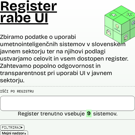
Register
rabe UI
Zbiramo podatke o uporabi
umetnointeligenčnih sistemov v slovenskem
javnem sektorju ter na njihovi podlagi
ustvarjamo celovit in vsem dostopen register.
Zahtevamo popolno odgovornost in
transparentnost pri uporabi UI v javnem
sektorju.
IŠČI PO REGISTRU
Register trenutno vsebuje
9
sistemov.
FILTRIRAJ
×
Mejni nadzor