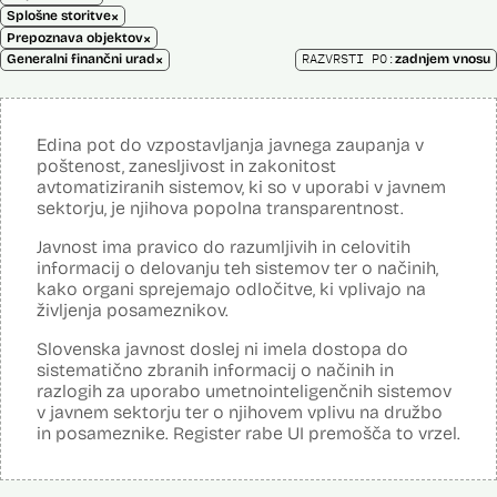
×
Splošne storitve
×
Prepoznava objektov
×
RAZVRSTI PO:
Generalni finančni urad
zadnjem vnosu
Edina pot do vzpostavljanja javnega zaupanja v
poštenost, zanesljivost in zakonitost
avtomatiziranih sistemov, ki so v uporabi v javnem
sektorju, je njihova popolna transparentnost.
Javnost ima pravico do razumljivih in celovitih
informacij o delovanju teh sistemov ter o načinih,
kako organi sprejemajo odločitve, ki vplivajo na
življenja posameznikov.
Slovenska javnost doslej ni imela dostopa do
sistematično zbranih informacij o načinih in
razlogih za uporabo umetnointeligenčnih sistemov
v javnem sektorju ter o njihovem vplivu na družbo
in posameznike. Register rabe UI premošča to vrzel.