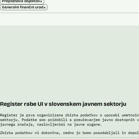
×
Prepoznava objektov
×
Generalni finančni urad
Register rabe UI v slovenskem javnem sektorju
Register je prva organizirana zbirka podatkov o uporabi umetnoin
sektorju. Podatke smo pridobili s preučevanjem javno dostopnih v
javnega značaja, naslovljenimi na javne organe.
Zbirka podatkov ni dokončna, redno jo bomo posodabljali in dopol