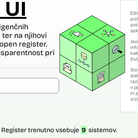
 UI
Edi
poš
avt
igenčnih
sek
ter na njihovi
Jav
open register.
inf
sparentnost pri
kak
živ
Slo
sis
raz
v j
in 
vrz
Register trenutno vsebuje
9
sistemov.