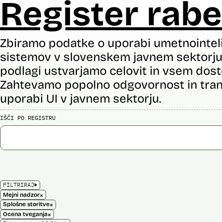
Register rabe
Zbiramo podatke o uporabi umetnointel
sistemov v slovenskem javnem sektorju 
podlagi ustvarjamo celovit in vsem dost
Zahtevamo popolno odgovornost in tran
uporabi UI v javnem sektorju.
IŠČI PO REGISTRU
FILTRIRAJ
×
Mejni nadzor
×
Splošne storitve
×
Ocena tveganja