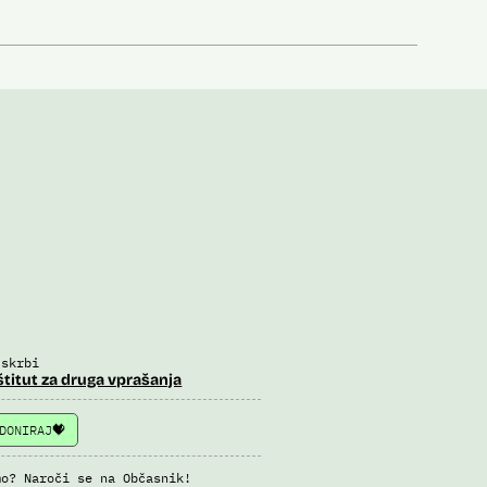
 skrbi
štitut za druga vprašanja
DONIRAJ
mo? Naroči se na Občasnik!