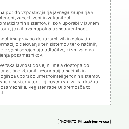
na pot do vzpostavljanja javnega zaupanja v
tenost, zanesljivost in zakonitost
omatiziranih sistemov, ki so v uporabi v javnem
torju, je njihova popolna transparentnost.
nost ima pravico do razumljivih in celovitih
ormacij o delovanju teh sistemov ter o načinih,
o organi sprejemajo odločitve, ki vplivajo na
ljenja posameznikov.
venska javnost doslej ni imela dostopa do
tematično zbranih informacij o načinih in
logih za uporabo umetnointeligenčnih sistemov
avnem sektorju ter o njihovem vplivu na družbo
posameznike. Register rabe UI premošča to
el.
RAZVRSTI PO:
zadnjem vnosu