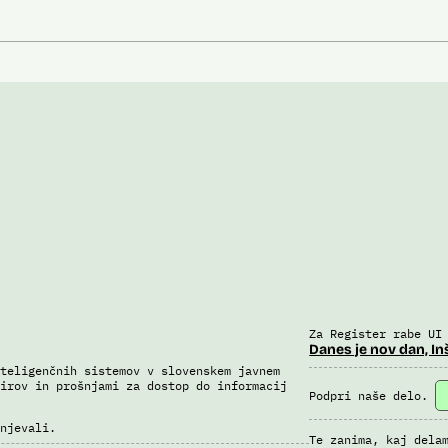
Za Register rabe UI
Danes je nov dan, In
teligenčnih sistemov v slovenskem javnem
irov in prošnjami za dostop do informacij
Podpri naše delo.
njevali.
Te zanima, kaj dela