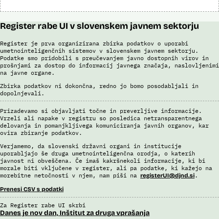
Register rabe UI v slovenskem javnem sektorju
Register je prva organizirana zbirka podatkov o uporabi
umetnointeligenčnih sistemov v slovenskem javnem sektorju.
Podatke smo pridobili s preučevanjem javno dostopnih virov in
prošnjami za dostop do informacij javnega značaja, naslovljenimi
na javne organe.
Zbirka podatkov ni dokončna, redno jo bomo posodabljali in
dopolnjevali.
Prizadevamo si objavljati točne in preverljive informacije.
Vrzeli ali napake v registru so posledica netransparentnega
delovanja in pomanjkljivega komuniciranja javnih organov, kar
ovira zbiranje podatkov.
Verjamemo, da slovenski državni organi in institucije
uporabljajo še druga umetnointeligenčna orodja, o katerih
javnost ni obveščena. Če imaš kakršnekoli informacije, ki bi
morale biti vključene v register, ali pa podatke, ki kažejo na
morebitne netočnosti v njem, nam piši na
.
registerUI@djnd.si
Prenesi CSV s podatki
Za Register rabe UI skrbi
Danes je nov dan, Inštitut za druga vprašanja