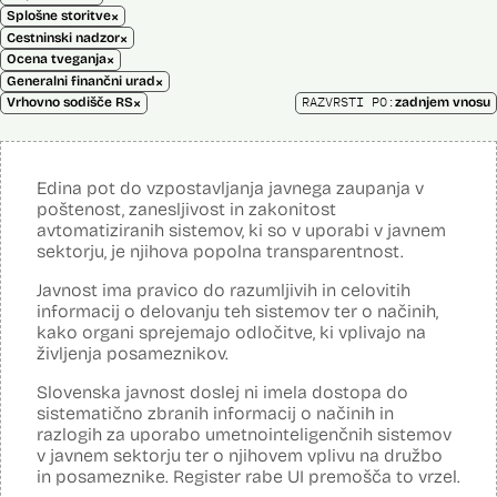
×
Splošne storitve
×
Cestninski nadzor
×
Ocena tveganja
×
Generalni finančni urad
×
RAZVRSTI PO:
Vrhovno sodišče RS
zadnjem vnosu
Edina pot do vzpostavljanja javnega zaupanja v
poštenost, zanesljivost in zakonitost
avtomatiziranih sistemov, ki so v uporabi v javnem
sektorju, je njihova popolna transparentnost.
Javnost ima pravico do razumljivih in celovitih
informacij o delovanju teh sistemov ter o načinih,
kako organi sprejemajo odločitve, ki vplivajo na
življenja posameznikov.
Slovenska javnost doslej ni imela dostopa do
sistematično zbranih informacij o načinih in
razlogih za uporabo umetnointeligenčnih sistemov
v javnem sektorju ter o njihovem vplivu na družbo
in posameznike. Register rabe UI premošča to vrzel.