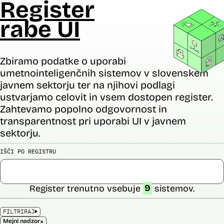
Register
rabe UI
Zbiramo podatke o uporabi
umetnointeligenčnih sistemov v slovenskem
javnem sektorju ter na njihovi podlagi
ustvarjamo celovit in vsem dostopen register.
Zahtevamo popolno odgovornost in
transparentnost pri uporabi UI v javnem
sektorju.
IŠČI PO REGISTRU
Register trenutno vsebuje
9
sistemov.
FILTRIRAJ
×
Mejni nadzor